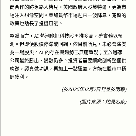
商合作的跡象路人皆見。美國政府入股英特爾，更為市
場注入想像空間。疊加貨幣市場迎來一波降息，寬鬆的
政策也助長了投機風氣。
整體而言，AI 熱潮能把科技股再推多高，確實難以預
測。但即便股價停滯或回調，依目前所見，未必會演變
為一場股災。AI 的存在與趨勢已無庸置疑；至於哪家
公司最終勝出，變數仍多。投資者需要細緻剖析整個供
應鏈，認真做功課，再加上一點運氣，方能在股市中穩
健獲利。
(於2025年12月7日刊登於明報)
(圖片來源：灼見名家)