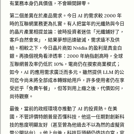
有業務本身仍具價值，不會瞬間歸零。
第二個差異在於產品需求。今日 AI 的需求較 2000 年
時的互聯網業務更為扎實。有人把當年的光纖熱與今日
的晶片產業相提並論：彼時投資者迷信「光纖鋪好了，
客戶自然會來」，結果夢想迅速破滅，需求遠不及供
給。相較之下，今日晶片商如 Nvidia 的盈利是真金白
銀。再換個視角看滲透率：2000 年納指創高時，全球
互聯網普及率仍低於 10%，電商仍在摸索商業模式；
如今，AI 的應用需求廣泛而多元。雖然提供 LLM 的公
司迄今尚未將全部成本轉嫁給用戶，許多使用者仍在享
受近乎「免費午餐」，但等到用上癮之後，代價如何，
尚待觀察。
最後，當前的政經環境亦推動了 AI 的投資熱。在美
國，不管評價特朗普是否懂科技，他這一任期對創新科
技的態度明顯友好（甚至曾為他過去不以為然的虛擬貨
幣公開站台）。他上台後，科技巨頭頻仍造訪白宮，官