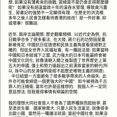
想
走得
如果沒有薄希來的挑戰
習總是不是仍會
那麼硬
,
,
如果
呢
沒有胡溫當政十年的溫吞水管理
導致貪污叢
?
,
的強勢
顯得
在歷史的洪流裡
生
習書記
不一定
有理
,
.
,
待
是一件好事
抑
多年之後人民會怎樣看
香港的政改
?
,
或壞事
很難說
?
.
頻頻
以近代史為例
抗
近年
兩岸言論開禁
歷史翻案
,
,
.
,
日戰爭亦
多
在大陸
的
固是重
多了很
看法
蔣介石
功勞
,
,
新被肯定
道德和民族主義角度看是絕對正
中國抗日從
,
確的
但
從全世界人民福祉看
有一種說法是
如果當時
.
,
:
中國
和日本結城下之盟
武力強大的日本可能最終會被
,
中國文化同化
就像清朝入關之後製造了世界歷史上第
,
五
超出之前漢族當家的朝代
所
大的帝國
彊土和勢力遠
,
(
以
孫中山的反清復明是經不起歷史唯物主義的辯證
,
)
.
中日結盟
此
一方面避免了很多戰爭帶來的人命損失
;
外亦
“
”
可能會締造一個更強大的
中國
如今被視為千古
.
的
罪人的汪精衛
當年也許是這樣想
我個人不一定同
,
.
意這想法
但我覺得事情有辯論的空間
,
.
我的理想大同社會是人不會為了國界種族而起紛爭
甚
,
至塗炭生靈
國家無需大
只要人民生活富足
就像很多
.
,
,
北歐小國
當然另一種講法就是
當前中國社會
如果沒
.
:
,