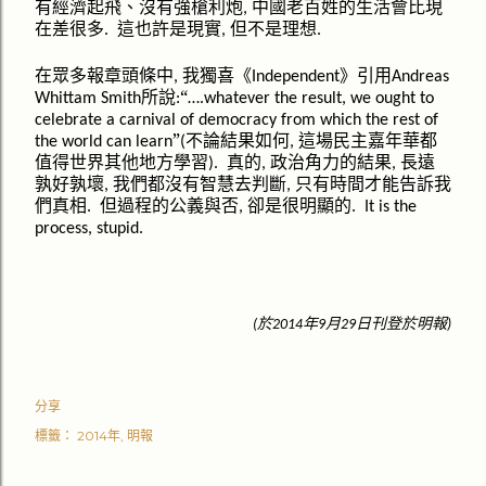
利
老百姓
會比現
有經濟起飛、沒有強槍
炮
中國
的生活
,
在差很多
這也許是現實
但不是理想
.
,
.
在眾多報章頭條中
我獨喜《
》引用
,
Independent
Andreas
所說
“
Whittam Smith
:
….whatever the result, we ought to
celebrate a carnival of democracy from which the rest of
”
不論結果如何
這場民主嘉年華都
the world can learn
(
,
值得世界其他地方學習
真的
政治角力的結果
長遠
).
,
,
孰好孰壞
我們都沒有智慧去判斷
只有時間才能告訴我
,
,
們真相
但過程的公義與否
卻是很明顯的
.
,
.
It is the
process, stupid.
明報
於
年
月
日刊登於
(
2014
9
29
)
分享
標籤：
2014年
明報