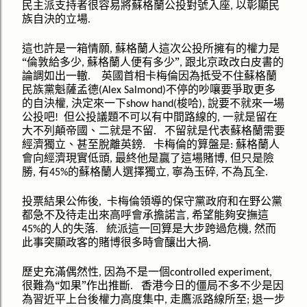
民主派支持者很容易
彰
將蘇格蘭公投對號入座
以
顯民
,
自決
族
的立場
.
這也許是一箱情願
蘇格蘭人這次公投所擁有的權力是
,
“
蘇格蘭人
”
跟北京政改白皮書的
倫敦給多少
便有多少
,
,
論調如出一轍
英國首相卡梅倫因為抵受不住蘇格蘭
.
民族黨魁薩孟德
不停的吵嚷要爭取更多
(Alex Salmond)
的自決權
決定來一下
梭哈
說要不就來一場
,
show hand(
),
公投吧
但公投議題不可以有中間路線的
一就是留在
!
,
需要
大不列顛帝國、二就是不留
不留就是代表蘇格蘭
.
經濟
獨立、甚至脫離英鎊
卡梅倫的算盤是
蘇格蘭人
.
:
會向經濟現實低頭
最終他是贏了這場賭博
但只是險
,
,
獨立
寧為玉碎
不為瓦全
勝
有
的蘇格蘭人選擇
,
45%
,
,
.
投票結果公佈後
卡梅倫領導的保守黨政府和在野公黨
,
高呼會
都急不及待走出來
承擔諾言
希望能夠安撫這
,
派
的人的失落
統
這一回算是大步跨過危機
然而
45%
.
,
突
此事
顯政客的賭博很多時會釀出大禍
.
歷史充滿偶然性
因為不是一個
,
controlled experiment,
“
”
很難為
如果
作出推斷
香港今日的僵局不多不少是因
.
走
所至
退一步
為習近平上台後權力高度集中
鷹派路線
,
;