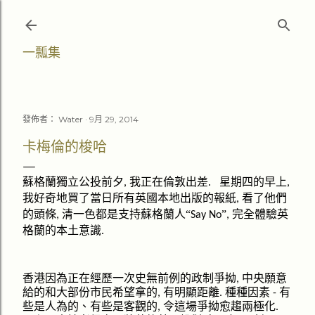
跳至主要內容
一瓢集
發佈者：
Water
9月 29, 2014
卡梅倫的梭哈
蘇格蘭獨立公投前夕
我正在倫敦出差
星期四的早上
,
.
,
我好奇地買了當日所有英國本地出版的報紙
看了他們
,
英
的頭條
清一色都是支持蘇格蘭人“
”
完全體驗
,
Say No
,
格蘭的
意識
本土
.
歷
香港因為正在經
一次史無前例的政制爭拗
中央願意
,
明顯
給的和大部份市民希望拿的
有
距離
種種因素
有
,
.
-
愈
兩極
些是人為的、有些是客觀的
令這場爭拗
趨
化
,
.