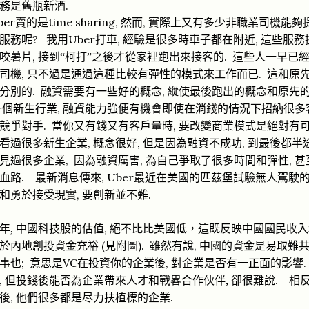
務是舊瓶新酒
.
ber
time sharing,
,
賣的是
然而
實際上又有多少非職業司機能夠
時
子
這
?
Uber
,
,
服務呢
我用
打車
經驗是很多
車
都在附近
些服務
跑
,
.
咬薯片
接到“柯打”之後才從家裡
出來接客的
這些人一早已
,
.
司機
只不過是通過這種比較有彈性的模式來工作而已
這和原
縱使
.
,
分別的
融資需要有一些好的概念
最後跑出的概念和原先
強便
消
招納很多
,
一個新生行業
融資能力
有機會即使在
錢的情況下
量
絕對
.
,
競爭對手
當你又有錢又有客戶
時
要改變商業模式是
有
,
,
,
看過很多新生企業
概念很好
但是因為融資不成功
到最後都半
,
,
,
見過很多企業
因為融資厲害
為自己爭取了很多時間和彈性
甚
最新
匹
.
, Uber
血路
消息傳來
最近在美國的
茲堡試驗無人駕駛
勇於接受現實
,
.
和
要創新並不難
年
,
絕不比
美
低
中國
,
中國科技股的估值
比
國
，這既反映
國民收入
於
創投
充裕
見附圖
雖然
(
).
,
內地
資金
有說
中國的資金是易取難
事也
意思
;
VC
,
.
是
在投資你的企業後
對企業是否有一正面的影響
戰畧
伙伴
,
卻很難說
,
.
但投錢後能否為企業帶來人才和
合作
相
,
.
後
他們很多都是尽力扶植標的企業