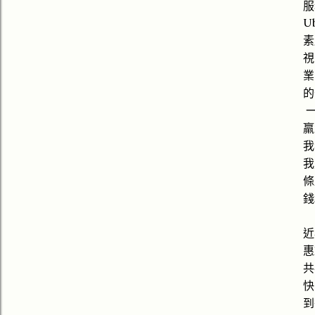
服
U
素
視
業
的
羸
我
我
條
錢
近
惠
共
快
到