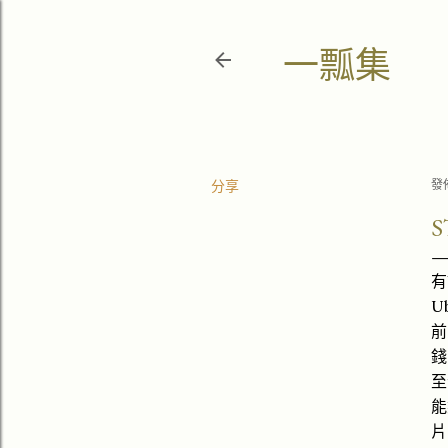
一瓢集
分享
發
有
U
前
錢
至
能
片