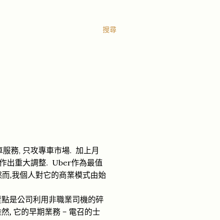
搜尋
,
.
車服務
只攻專車市場
加上
月
作出
最值
.
Uber
重大調整
作為
然而
,
我個人對它的商業模式由始
是
非
賣點
公司利用
職業司機的碎
雖然
,
業務
–
它的早期
電召的士