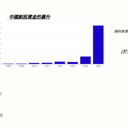
暴升
中國創投資金的
資料來源
(
於
享
言