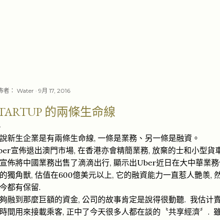
跳至主要內容
佈者：
Water
9月 17, 2016
STARTUP 的兩條生命線
,
說新生企業是有兩條生命線
一條是業務、另一條是融資
。
ber
,
,
宣佈退出澳門市場
在香港亦會精簡業務
放棄的士和
小型
貨
出
大中華
,
Uber
宣佈將中國業務出售了滴滴
行
顯示出
近日
在
業務
的
美元
,
600
,
,
獨角獸
估值在
億
以上
它的融資能力一直惹人艷羡
.
今都有保留
,
.
夠融到那麼巨額的資金
公司的故事肯定是說得很動聽
我估计
正中了今天很多人都在談的〝
享
〞
,
.
時間用來接載乘客
共
經濟