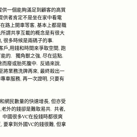
提供一個能夠滿足到顧客的高質
提供者肯定不是坐在家中看電
基本上
,
經在路上開車等客
都是職
先所謂共享互載的概念是有很大
的
,
是兩碼子的事
.
很多時候
客戶
,
,
用錢和時間來爭取空間
跑
.
,
.
可能的
獨角獸之強
尽
在這點
.
,
途而廢或胎死腹中
反過來說
,
至將業務洗牌再來
最終殺出一
專車
,
,
的
服務
再一次證明
只要有
但亦受
,
和網民數量的快速增長
者
,
,
.
共
老外的錢卻是難取易共
共
VC
中國很多
在投錢時都很爽
國
,
VC
,
反
要拿到外
的錢很難
但拿