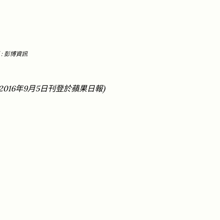
:
彭博資訊
2016
9
5
)
年
月
日刊登於
蘋果日報