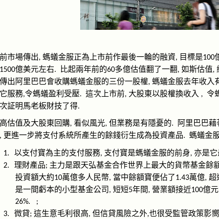
前市場傳出
螞蟻金服正為上市前作最後一輪的融資
目標是
,
,
100
億美元左右
比起兩年前的
多億估值翻了一翻
如斯估值
1500
.
60
,
,
傳出阿里巴巴會收購螞蟻金服的三份一股權
螞蟻金服去年收入
,
它服務
令螞蟻盈利受壓
這次上市前
大股東以股權換收入
令
,
.
,
,
次証明馬老板財技了得
.
高估值及大股東回購
看似風光
但業務是有隱憂的
阿里巴巴藉
,
,
.
更進一步將支付系統所產生的餘錢衍生成為投資產品
螞蟻金
,
.
以支付寶為主的支付服務
支付寶是螞蟻金服的前身
亦是它
1.
,
,
理財產品
主力是跟天弘基金合作世界上最大的貨幣基金餘
2.
;
投資額大約
萬億多人民幣
當中餘額寶便佔了
萬億
超
10
,
1.43
,
是一間虧本的小型基金公司
短短
年間
營業額接近
億元
,
5
,
100
26%.
;
微貸
這生意毛利很高
但信貸風險之外
也很受監管政策影
3.
;
,
,