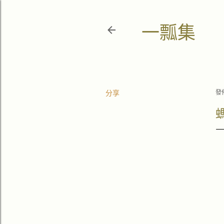
一瓢集
分享
發