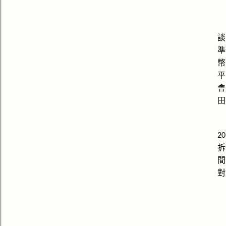
談
準
幣
平
會
田
20
拆
間
對