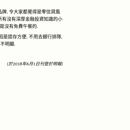
品牌
令大家都覺得是零信貸風
,
所有沒有深厚金融投資知識的小
是沒有免費午餐的
.
因是提存方便
不用去銀行排隊
,
,
愈不明顯
.
於
年
月
日刊登於明
報
(
2018
6
1
)