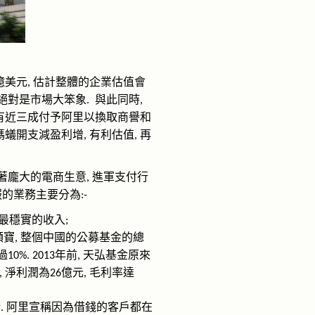
億美元
估計整體的企業估值會
,
絕對是市場大笨象
與此同時
.
,
有近三成付予阿里以換取商譽和
螞蟻開支減盈利增
有利估值
再
,
,
著龐大的電商生意
進軍支付行
,
服的業務主要分為
:-
最穩實的收入
;
額寶
整個中國的公募基金的總
,
過
年前
天弘基金原來
10%. 2013
,
淨利潤為
億元
毛利率達
,
26
,
嚮
阿里宣稱因為借錢的客戶都在
.