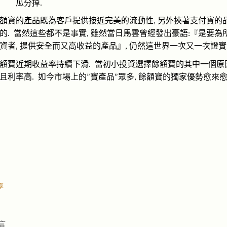
瓜分掉
.
額寶的產品既為客戶提供接近完美的流動性
另外挾著支付寶的
,
的
當然這些都不是事實
雖然當日馬雲曾經發出豪語
『是要為
.
,
:
資者
提供安全而又高收益的產品』
仍然這世界一次又一次證實
,
,
額寶近期收益率持續下滑
當初小投資選擇餘額寶的其中一個原
.
且利率高
如今市場上的
寶產品
眾多
餘額寶的獨家優勢愈來
.
”
”
,
享
言