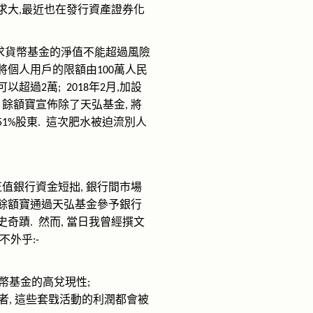
求大
最近也在發行資產證券化
,
求貨幣基金的淨值不能超過風險
將個人用戶的限額由
萬人民
100
可以超過
萬
年
月
加設
2
;
2018
2
,
餘額寶宣佈除了天弘基金
將
,
,
股東
這次肥水被迫流別人
51%
.
正值銀行資金短拙
銀行間市場
,
餘額寶通過天弘基金參予銀行
史奇蹟
然而
當日我曾經撰文
.
,
不外乎
:-
幣基金的高兌現性
;
者
這些套戥活動的利潤都會被
,