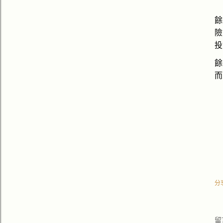
餘
險
投
餘
而
分
留