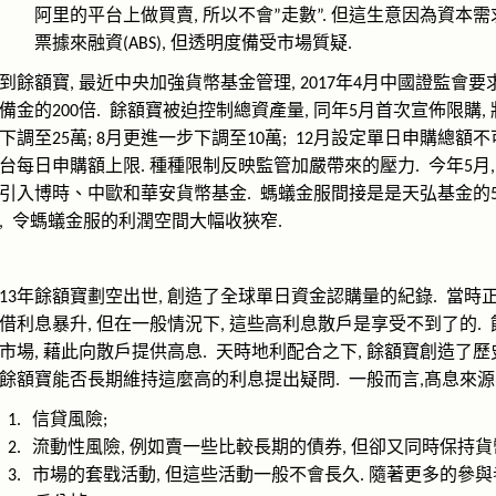
阿里的平台上做買賣
所以不會
走數
但這生意因為資本需
,
”
”.
票據來融資
但透明度備受市場質疑
(ABS),
.
到餘額寶
最近中央加強貨幣基金管理
年
月中國證監會要
,
, 2017
4
備金的
倍
餘額寶被迫控制總資產量
同年
月首次宣佈限購
200
.
,
5
,
下調至
萬
月更進一步下調至
萬
月設定單日申購總額不
25
; 8
10
;
12
台每日申購額上限
種種限制反映監管加嚴帶來的壓力
今年
月
.
.
5
引入博時、中歐和華安貨幣基金
螞蟻金服間接是是天弘基金的
.
令螞蟻金服的利潤空間大幅收狹窄
,
.
年餘額寶劃空出世
創造了全球單日資金認購量的紀錄
當時
13
,
.
借利息暴升
但在一般情況下
這些高利息散戶是享受不到了的
,
,
.
市場
藉此向散戶提供高息
天時地利配合之下
餘額寶創造了歷
,
.
,
餘額寶能否長期維持這麼高的利息提出疑問
一般而言
髙息來源
.
,
信貸風險
1.
;
流動性風險
例如賣一些比較長期的債券
但卻又同時保持貨
2.
,
,
市場的套戥活動
但這些活動一般不會長久
隨著更多的參與
3.
,
.