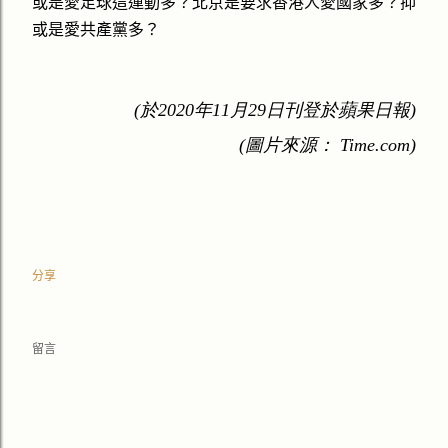
或是愛足球這運動多？北京是要求香港人愛國家多？抑
或是愛共產黨多？
(
於
2020
年11
月29
日刊登於蘋果日報
)
(圖片來源： Time.com)
分享
留言