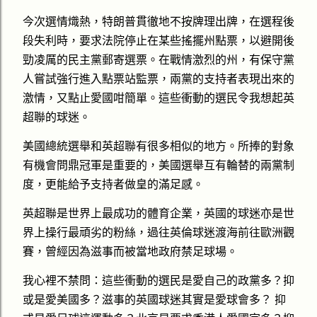
今次選情熾熱，特朗普貫徹地不按牌理出牌，在選程後
段失利時，要求法院停止在某些搖擺州點票，以避開後
勁凌厲的民主黨郵寄選票。在戰情激烈的州，有保守黨
人嘗試強行進入點票站監票，兩黨的支持者表現出來的
激情，又點止愛國咁簡單。這些衝動的選民令我想起英
超聯的球迷。
美國總統選舉和英超聯有很多相似的地方。所捧的對象
有機會問鼎冠軍是重要的，美國選舉互有輪替的兩黨制
度，更能給予支持者做皇的滿足感。
英超聯是世界上最成功的體育企業，英國的球迷亦是世
界上操行最頑劣的粉絲，過往英倫球迷渡海前往歐洲觀
賽，曾經因為滋事而被當地政府禁足球場。
我心裡不禁問：這些衝動的選民是愛自己的政黨多？抑
或是愛美國多？滋事的英國球迷其實是愛球會多？ 抑