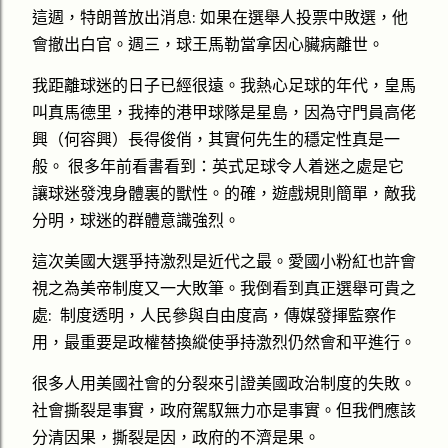
英倫球迷
這週，特朗普放出消息: 如果在選舉人投票中敗選，他
會撤出白官。週三，球王馬勒當拿因心臟病離世。
我距離球迷的日子已經很遠。我熱心足球的年代，皇馬
叫真馬德里，我捧的港甲球隊是星島，因為守門員高佬
興（何容興）長得俊俏，其實何先生的穩定性真是一
般。 很多年前看書看到：英式足球令人着迷之處是它
讓球迷發洩身體裏的獸性。的確，遊戲規則簡單，敵我
分明，球迷的群體意識強烈。
這次美國大選爭持激烈是近代之最。愛國小粉紅也許會
視之為美帝制度又一大敗筆。我倒看到真正選舉可貴之
處: 制度透明，人民參與自由度高，傳媒發揮監察作
用，最重要是政權替換縱使爭持激烈仍然會和平進行。
很多人用美國社會的分裂來引證美國政治制度的失敗。
社會撕裂是事實，政府駕馭無力亦是事實。但我們應該
分清因果，撕裂是因，政府的不濟是果。