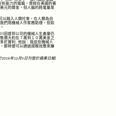
分析能力的電腦，曾經在美國的著
美元的獎金，但人腦的耗電量是
可以融入人類社會，在人類
為自
我們
用
機械人作家務助理，
但如
。
川田提到公司的機械人生產量仍
售價大約在
７
萬到１０萬美金之
多於實利
他說：我這些機械人
.
，那時便可以通過規模效應來賺
於
年
月
日刊登於
蘋果日報
2016
12
5
)