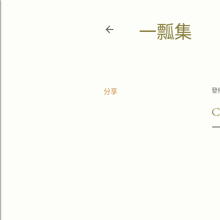
一瓢集
分享
發