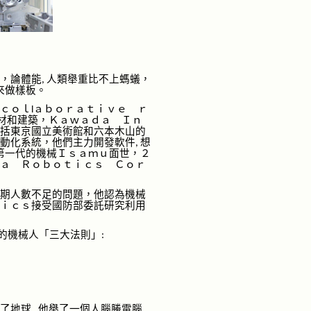
，
論體能
人類舉重比不上
螞
蟻，
,
來做樣板。
ｃｏｌ
ａｂｏｒａｔｉｖｅ ｒ
l
材和建築，Ｋａｗａｄａ Ｉｎ
括東京國立美術館和六本木山的
動化系統，他們主力開發軟件
想
,
第一代的機械Ｉｓａｍｕ面世，２
ａ Ｒｏｂｏｔｉｃｓ Ｃｏｒ
期人數不足的問題，他
認為
機械
ｉｃｓ接受國防部委託研究利用
的機械人
「
三大法
則」
:
了地球
他舉
了
一個
人腦勝電腦
.