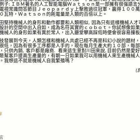
例
子
ＩＢＭ著名的人工智能電腦Ｗａｔｓｏｎ是一部
擁有
很強語言
:
電視常識問答節目Ｊｅｏｐａｒｄｙ
上
擊敗過往冠軍，贏得１００萬
０瓦特，Ｗａｔｓｏｎ的耗電量是人類的百倍
以
上。
田堅持機
械
人的身形和動作都要和人類相似
因為
只有這樣機
械
人才
,
設計
的空間中出入自如，成為名符其實的ｃｏｂｏｔ。你試想像如果
機械人的身形如果有異於常人，出入廳堂
攀
高踩低時便會很容易撞板
技發展到今天，人類怎樣和機械人共處
已經
不再是科幻小說的題材，
很低，因為有很多工序都是人手的，現在每月生產大約１０部，每部
，
只供內銷
客戶都是廠商
看來這生意對川田來說
目前仍然是愛好
,
.
,
是幫客戶提高生產量的，有朝一日如果我可以用機械人來生產機械
人
。我想這不就是機械人自我繁殖嗎？
(
享
言