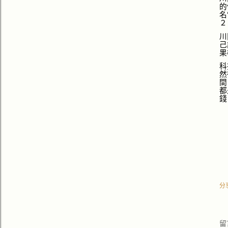
的
名
２
川
己
果
科
然
間
都
錢
分
留