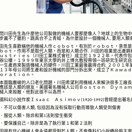
問川田先生為什麼他公司製
做
的機械人要那麼像人？地球上的生物中
步贏不了獵
豹，
跳高
合
不上青蛙，為什麼設計一個機械人
要用人類
,
田先生喜歡稱他的機械人作ｃｏｂｏｔ，有別於ｒｏｂｏｔ，意思是
ｂｏｔ，作用不是取代人類，而是和人類
合作
川田的祖業是出產鋼
.
ｕｓｔｒｉｅｓ（川田工業株
式會社
）成立於１９２２年，代表作包
辦公樓，１９９９年東京大學的
井上博允
教授帶領一班研究生研究自
一生產商來製造機械人的硬件，川田工業最後贏得合約
２００１年
.
１３年母公司將生產和設計機械的部門分
拆
出來，成立了Ｋａｗａｄ
ｏｒａｔｉｏｎ。
本面臨嚴峻的人口老化問題
，
川田希望利用機械人來解決很多工廠長
應該是
人類
的朋友
，美國著名機械人公司Ｂｏｓｔｏｎ Ｄｙｎａｍ
械
人來殺
敵，他對此
很
不以為然。
國科幻小說作家Ｉｓ
ａｃ Ａｓｉｍｏｖ
曾經
提出著名
a
(1920-1992)
．不可以傷害人類
包括
因為沒有採取行動而導致人類受到傷害
,
．服從人類，除非和第
法則
發生衝突
1
．要保護自己，除非是為了執行第１和第２法則
田很
有
信心機械人會永遠都受制於人類，不會像科幻小說
橋段般主宰