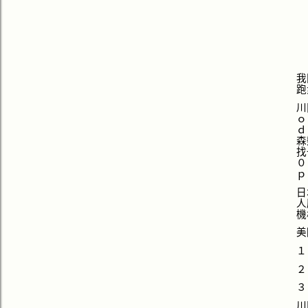
我
跑
川
ｏ
ｄ
森
找
０
ｐ
日
人
機
美
１
２
３
川