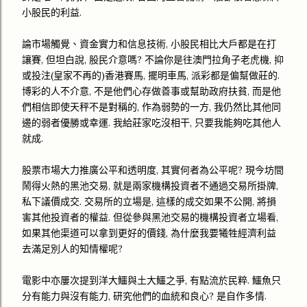
小股民的利益.
論市場觸覺、資金實力和信息技術, 小股民相比大戶都是在打
讓賽, 但坦白說, 股民介意嗎? 不論你是往澳門拉角子老虎機, 抑
或投注(皇家不再的)香港賽馬, 擺明車馬, 派彩都是偏幫做莊的.
博彩的人不介意, 不是他們心存做善事或幫助政府扶貧, 而是他
們相信即使天秤不是對稱的, 作為弱勢的一方, 我仍然比其他同
邊的弱者優勝或幸運. 我給莊家吃沒相干, 只要我能夠吃其他人
就成.
股票市場大力推廣公平和透明度, 其實何者為公平呢? 現今坊間
鬧得火熱的黑池交易, 就是兩家機構投資者不通過交易所掛牌,
私下議價成交. 交易所的立場是, 這樣的成交如果不公開, 將損
害其他投資者的權益. 但從參與黑池交易的機構投資者立場看,
如果其他渠道可以拿到更好的價錢, 為什麼我要犧牲經濟利益
去滿足別人的知情權呢?
電影中亦屢次提到洋大鱷與土大鱷之爭, 有點流於民粹. 鱷魚只
分有能力與沒有能力, 研究他們的血統和良心? 是自作多情.