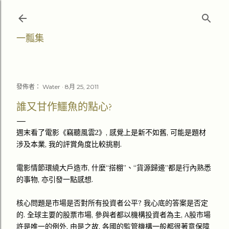
跳至主要內容
一瓢集
發佈者：
Water
8月 25, 2011
誰又甘作鱷魚的點心?
週末看了電影《竊聽風雲2》, 感覺上是新不如舊, 可能是題材
涉及本業, 我的評賞角度比較挑剔.
電影情節環繞大戶造市, 什麼“搭棚”、“貨源歸邊”都是行內熟悉
的事物, 亦引發一點感想.
核心問題是市場是否對所有投資者公平? 我心底的答案是否定
的. 全球主要的股票市場, 參與者都以機構投資者為主, A股市場
許是唯一的例外. 由是之故, 各國的監管機構一般都很著意保障