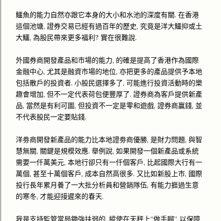
鱷魚的能力自然亦跟它本身的大小和水池的深度有關. 在香港
這個池塘, 證券交易已經有過百年的歷史, 究竟是洋大鱷抑或土
大鱷, 為股民帶來更多福利? 實在很難說.
外國券商開發產品和市場的能力, 的確是提高了香港作為國際
金融中心, 尤其是融資市場的地位, 亦把更多的產品提供予本地
包括散戶的投資者. 小股民選擇多了, 可能進行投資活動時的樂
趣會增加, 但不一定代表荷包便豐厚了. 證券商為客戶提供新產
品, 當然是有利可圖, 但投資不一定是零和遊戲, 證券商贏錢, 並
不代表股民一定要貼錢.
洋劵商開發新產品的能力比本地證劵商優勝, 是財力問題, 與智
慧無關, 關鍵是規模效應. 舉例說, 如果開發一個新產品或系統
需要一仟萬美元, 本地行卻只有一仟個客戶, 比起國際大行有一
萬個, 甚至十萬個客戶, 成本自然高很多. 又比如新股上市, 國際
投行長年累月養了一大批分析員和營銷隊伍, 有能力捱過生意
的寒冬, 才能迎接遲來的春天.
我是支持監管當局鋤強扶弱的, 縱使在天秤上“做手腳”, 以保障