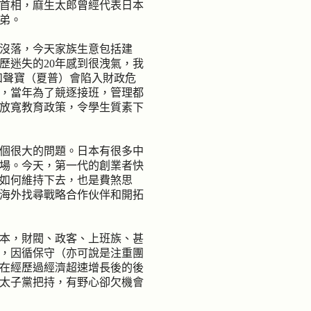
首相，麻生太郎曾經代表日本
弟。
沒落，今天家族生意包括建
歷迷失的
20
年感到很洩氣，我
和聲寶（夏普）會陷入財政危
，當年為了競逐接班，管理都
放寬教育政策，令學生質素下
個很大的問題。日本有很多中
場。今天，第一代的創業者快
如何維持下去，也是費煞思
海外找尋戰略合作伙伴和開拓
、政客、上班族、甚
本，財閥
，因循保守（亦可說是注重團
在經歷過經濟超速增長後的後
太子黨把持，有野心卻欠機會