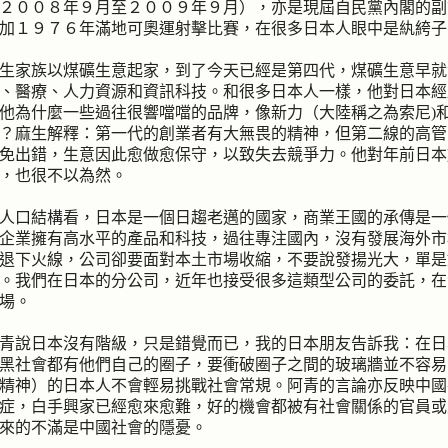
２００８年９月至２００９年９月），亦是現屆自民黨內閣的副
加１９７６年滿地可奧運射擊比賽，在很多日本人眼中是紈絝子
生家族以煤礦生意起家，到了今天已經是第四代，煤礦生意早就
、醫療、人力資源和資訊科技
。和很多日本人一樣，他對日本經
他為什麼一些過往很響噹噹的品牌，像新力（大陸稱之為索尼
)
？麻生解釋：第一代的創業者有大無畏的精神，但第二線的高管
免出錯，生意因此愈做愈保守，以致失去競爭力。他對年前日本
，也很不以為然。
人口結構看，日本是一個日趨老邁的國家，商業王國的承傳是一
企業擁有高水平的產品和科技，過往專注國內，沒有發展海外市
退下火線，公司卻要面對本土市場收縮，不要說發揚光大，單是
。我們在日本的分公司，近年也接受很多這類型公司的委託，在
場。
青說日本沒有階級，只是錯覺而已，我的日本朋友告訴我：在日
黑社會都有他們自己的圈子，要衝破圈子之間的玻璃牆並不容易
精神）的日本人不會輕易挑戰社會常規。阿青的言論亦反映中國
症，白手興家已經愈來愈難，好的機會都被有社會關係的官員或
來的不滿是中國社會的隱憂。