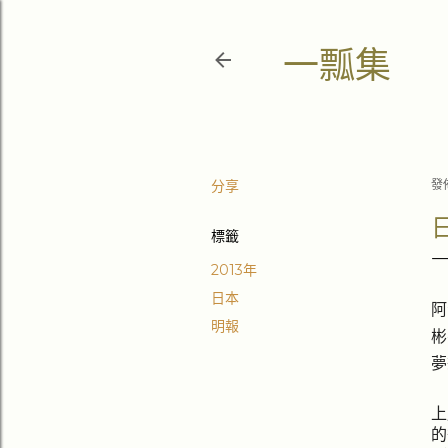
一瓢集
分享
發
標籤
2013年
日本
阿
明報
彬
夢
上
的