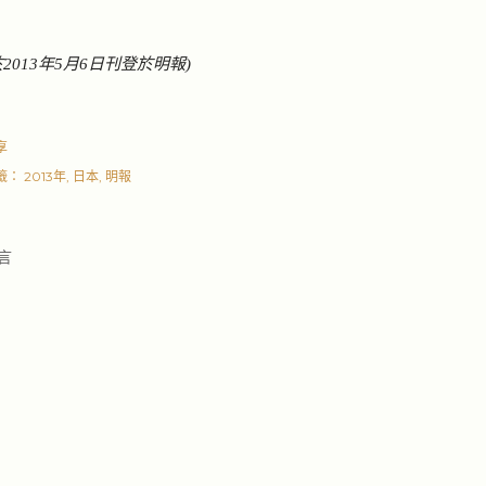
於2013年5月6日刊登於明報)
享
籤：
2013年
日本
明報
言