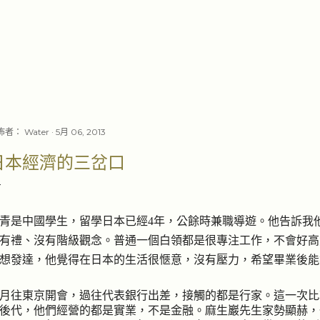
跳至主要內容
佈者：
Water
5月 06, 2013
日本經濟的三岔口
青是中國學生，留學日本已經
4
年，公餘時兼職導遊。他告訴我
有禮、沒有階級觀念。普通一個白領都是很專注工作，不會好高
想發達，他覺得在日本的生活很愜意，沒有壓力，希望畢業後能
月往東京開會，過往代表銀行出差，接觸的都是行家。這一次比
後代，他們經營的都是實業，不是金融。麻生巖先生家勢顯赫，