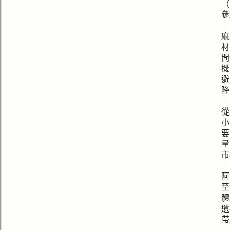
（
參
麻
材
問
機
避
降
從
小
要
量
市
阿
至
體
遺
帶