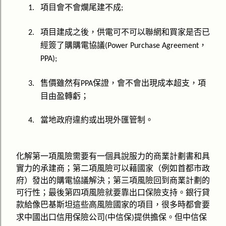
項目會不會爛尾建不成
1.
;
項目建成之後，供電可不可以聯網和買家是否已
2.
經簽了購購電協議
，
(Power Purchase Agreement
PPA);
售價雖然有
保證，會不會出現成本超支，項
3.
PPA
目由盈轉虧；
當地政府違約或出現外匯管制。
4.
化解第一項風險需要有一個具說服力的商業計劃書和具
實力的承建商；第二項風險可以藉國家（例如首都市政
府）發出的購電協議解決；第三項風險回到商業計劃的
可行性；最後第四項風險就要靠出口保險支持。銀行貸
款給
的
項目，很多時都會要
像巴基斯坦這些高風險國家
求中國出口信用保險公司
中信保
提供擔保。但中信保
(
)