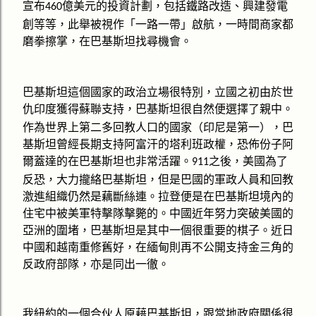
宣布
億美元的投資計劃，包括鐵路改造
、
興建發電
460
創等等，此舉被視作
「
一路一帶
」
啟航，一時間商家都
磨拳擦掌，在巴基斯坦找尋機會。
巴基斯坦這個國家的政治立場很特別，立國之初由於世
仇印度獲得蘇聯支持，巴基斯坦很自然便選擇了親中。
作為世界上第二多回教人口的國家（印尼是第一），巴
基斯坦曾經長期支持阿富汗的塔利班政權，恐佈份子阿
爾蓋達的在巴基斯坦也非常活躍。
之後，美國為了
911
反恐，大力攏絡巴基斯坦，但是巴國的軍政人員和回教
激進組織仍然是藕斷絲連。拉登便是在巴基斯坦境內的
住宅中被美軍特擊隊擊斃的。中國近年努力突破美國的
亞洲的圍堵，巴基斯坦是其中一個很重要的棋子。近日
中國和越南重修舊好，在緬甸則再不公開支持金三角的
反政府部隊，亦是同出一徹。
原藉
，跟當地政府關係很
我紐約的一個合伙人
巴基斯坦