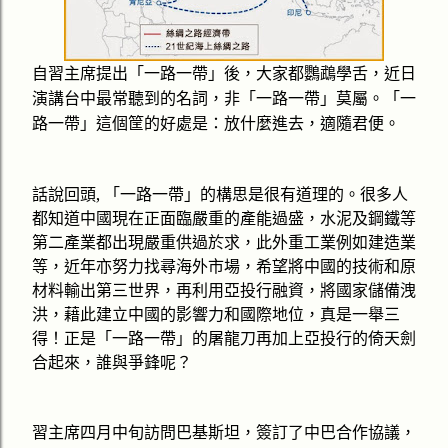
自習主席提出
「
一路一帶
」
後，大家都鸚鵡學舌，近日
演講台中最常聽到的名詞，非
「
一路一帶
」
莫屬。
「
一
路一帶
」
這個筐的好處是：放什麼進去，適隨君便。
話說回頭
,
「
一路一帶
」
的構思是很有道理的。很多人
都知道中國現在正面臨嚴重的產能過盛，水泥及鋼鐵等
第二產業都出現嚴重供過於求，此外重工業例如建造業
等，近年亦努力找尋海外市場，希望將中國的技術和原
材料輸出第三世界，再利用亞投行融資，將國家儲備洩
洪，藉此建立中國的影響力和國際地位，真是一舉三
得！正是
「
一路一帶
」
的屠龍刀再加上亞投行的倚天劍
合起來，誰與爭鋒呢？
習主席四月中旬訪問巴基斯坦，簽訂了中巴合作協議，