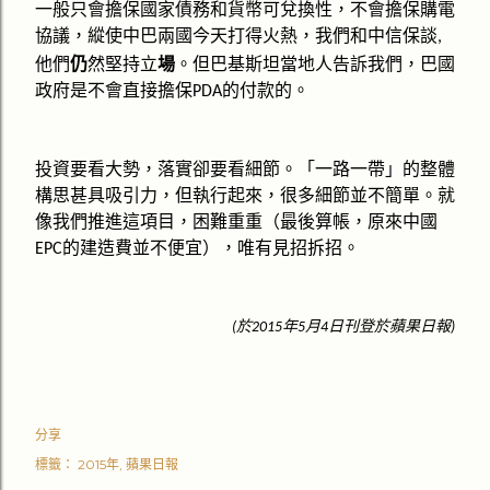
一般只會擔保國家債務和貨幣可兌換性，不會擔保購電
協議，縱使中巴兩國今天打得火熱，我們和中信保談
,
他們
仍
然堅持立
場
。但巴基斯坦當地人告訴我們，巴國
政府是不會直接擔保
的付款的。
PDA
投資要看大勢，落實卻要看細節。
「
一路一帶
」
的整體
構思甚具吸引力，但執行起來，很多細節並不簡單。就
像我們推進這項目，困難重重（最後算帳，原來中國
的建造費並不便宜），唯有見招拆招。
EPC
蘋果日報
於
年
月
日刊登於
(
2015
5
4
)
分享
標籤：
2015年
蘋果日報