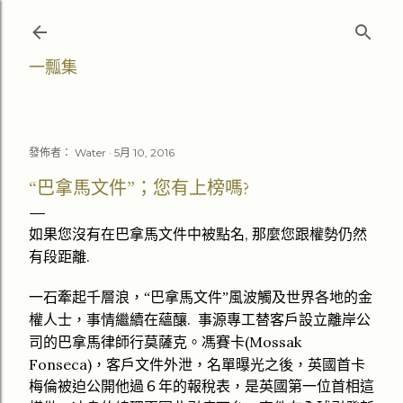
跳至主要內容
一瓢集
發佈者：
Water
5月 10, 2016
“巴拿馬文件”；您有上榜嗎?
,
如果您沒有在巴拿馬文件中被點名
那麼您跟權勢仍然
.
有段距離
一石牽起千層浪，
“
巴拿馬文件
”
風波觸及世界各地的
金
.
權
人士，
事情繼續在蘊釀
事源
專
工替客戶設立離岸公
(
Mossak
司的巴拿馬律師行
莫薩克。馮賽卡
Fonseca
)
，客戶文件外泄，名單曝光之後，英國首卡
梅倫被迫公開他過６年的報稅表，是英國第一位首相這