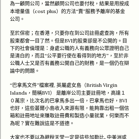
為一
顧問
公司，當然顧問公司也要付稅，結果是用
按
成
cost plus
本增量
值（
）的
方法“賣”
服務予
離岸的
基金
公司。
至於
保密
；
在
香港，只要你在
到
公司註冊處查詢，所有
BVI
股東都會一目了然。
但是
的股東卻是不公開的。
目
下的社會倫理是
：
身處公職的人有義務向公眾證明自己
是清白的，
而且“
公平要行使在看得到的地方
”
，
至於
非
公職人士又是否有義務公開自己的財務，是一個
仍在
辯
論中
的
問
題。
,
British Virgin
“
巴拿馬文件
”檔案裡
英
屬
處女島
（
Islands
BVI
，簡稱
）
是離岸公司主要註冊地，高達１
BVI
０萬宗，比次名的巴拿馬多出一倍，巴拿馬也好，
也好，這些蕞爾小島收入來源有限，能夠靠出
租
一個信
箱和註冊地址來賺取註冊費和製造小量就業，
何
樂而不
為呢？
實在難說這是不道德。
大家
也
不要以為避稅天堂一定是這些加勒比
､
中美洲或