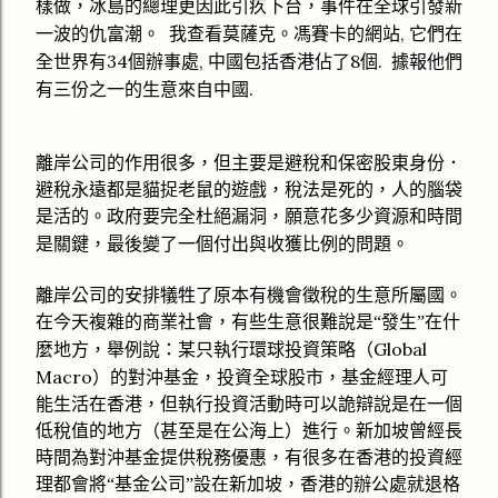
樣做，冰島的總理更因此引疚下台，
事件在全球引發新
,
一波的仇富潮。
我查看莫薩克。馮賽卡的網站
它們在
34
,
8
.
全世界有
個辦事處
中國包括香港佔了
個
據報他們
.
有三份之一的生意來自中國
離岸公司的作用很多，
但
主要是
避
稅和保密股東身份
．
避稅永遠都是
貓捉
老
鼠
的遊
戲
，稅法是死的
，
人的腦
袋
是活的。政府要完全杜絕漏洞，願意花多少資源和時間
是關鍵，最後變了一個
付出與
收
獲比例
的問題
。
離岸公司的安排
犠牲
了
原本有機會
徵
稅的生意所屬
國
。
在今天複雜的
商業
社會，有些生意很難說是
“
發生
”
在什
Global
麼地方，舉例說
：
某
只
執行環球投資策略（
Macro
）的對沖基金
，
投資全球股市，基金經理人可
能生活在香港，但執行投資活動時可以詭辯說是在一個
低稅值的地方
（
甚至是在公海
上）
進行。新加坡曾經長
時間為對沖基金提供稅務優惠，有很多在香港的
投資
經
理都會將
“
基金公司
”
設在新加坡，香港的辦公處就退
格