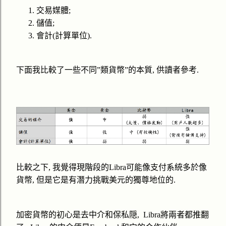
1.
交易媒體
;
2.
儲值
;
3.
會計
(
計算單位
).
下面我比較了一些不同
”
類貨幣
”
的本質
,
供讀者參考
.
比較之下
,
我覺得現階段的
Libra
可能像支付系統多於像
貨幣
,
但是它是有潛力挑戰美元的獨尊地位的
.
加密貨幣的初心是去中介和保私隠
,
Libra
將兩者都推翻