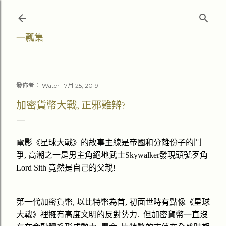
跳至主要內容
一瓢集
發佈者：
Water
7月 25, 2019
加密貨幣大戰, 正邪難辨?
電影《星球大戰》的故事主線是帝國和分離份子的鬥
爭
,
高潮之一是男主角絕地武士
Skywalker
發現頭號歹角
Lord Sith
竟然是自己的父親
!
第一代加密貨幣
,
以比特幣為首
,
初面世時有點像
《星球
大戰》裡擁有高度文明的反對勢力
.
但
加密貨幣
一直沒