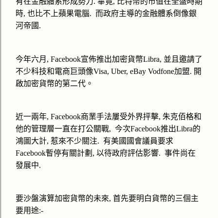
有在金融體系形成勢力
.
畢竟
,
比特幣的市值在全盛時期
時
,
也比不上蘋果電腦
.
而政府主導的金融體系倒像
銀
河帝國
.
今年六月
, Facebook
宣佈推出加密貨幣
Libra,
並且邀請了
不少科技和電商巨頭
像
Visa, Uber,
eBay Vodfone
加盟
.
開
啟加密貨幣的第二代。
近一兩年
, Facebook
商業手法屢受外界抨擊
,
朱克佰格和
他的管理層一直在打公關戰
,
今次
Facebook
推出
Libra
的
鴻圖大計
,
惹來不少關注
.
有美國國會議員要求
Facebook
暫停有關計劃
,
以待政府評估影響
.
事件尚在
發展中
.
要沙盤演算
加密貨幣
的未來
,
首先要明白貨幣的三個主
要用途
:-