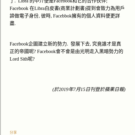
了
.
Libra
的中介便是
Facebook
和它的合作伙伴
;
Facebook
在
Libra
白皮書
(
商業計劃書
)
提到會致力為用戶
諦做電子身份
,
彼時
, Facebbok
擁有的個人資料便更詳
盡
.
Facebook
企圖
建立新的勢力
.
發展下去
,
究竟誰才是真
正的帝國呢
?
Facebook
會不會是由光明走入黑暗勢力的
Lord Sith
呢
?
(
於
2019
年
7
月
15
日刊登於蘋果日報
)
分享