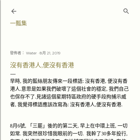
跳至主要內容
一瓢集
發佈者：
Water
8月 21, 2019
沒有香港人,便沒有香港
早時
,
我的藍絲朋友傳來一段標語
:
沒有香港
,
便沒有香
港人
.
意思是如果我們破壞了這個社會的穩定
,
我們自己
也保存不了
.
見諸這個星期特區政府的硬手段拘捕示威
者
,
我覺得標語應該改寫為
:
沒有香港人
,
便沒有香港
.
8
月
6
號
,
「三罷」後的的第二天
,
早上在中環上班
,
一切
如常
.
我突然很珍惜我眼前的一切
.
我
幹了
30
多年投行
,