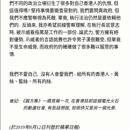
們不同的政治立場衍生了很多對自己香港人的仇恨
,
但
這值得嗎
?
堅持事情要徹查是對的
,
我們要問貴政府
,
但
我們不應警察視為死敵
.
畢竟
,
執行法治仍然是要依賴他
們的
.
反過來
,
我亦希望前線警察理解
,
在執行長官意志
時
,
被示威看指罵是工作的一部份
.
論武力
,
警方擁有絕
對優勢
,
示威者的言語挑釁也許令男子漢很難受
,
但畢竟
不是生命威脅
,
而政府的的確確做了很多難以服眾的事
情
.
我們不愛自己
,
沒有人會愛我們
-
給所有的香港人、黃
絲、藍絲、所有的絲
.
後記
:
《圓方集》一週見報一次
,
在香港目前這個電光火石
的動盪社會
,
有些話想說
,
但很快又是另一個光景
.
(
於
2019
年
8
月
12
日刊登於蘋果日報
)