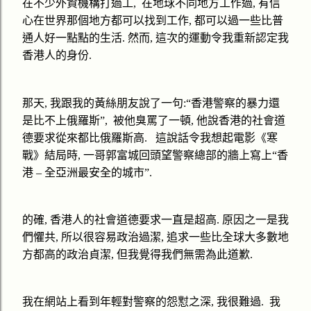
在不少外資機構打過工
,
在地球不同地方工作過
,
有信
心在世界那個地方都可以找到工作
,
都可以過一些比普
通人好
一
點點的生活
.
然而
,
這次的運動令我重新認定我
香港人的身份
.
那天
,
我跟我的黃絲朋友說了一句
:“
香港警察的暴力還
是比不上俄羅斯
”,
被他臭罵了一頓
,
他說香港的社會道
德要求從來都比俄羅斯高
.
這說話令我想起電影《寒
戰》結局時
,
一哥郭富城回頭望警察總部的牆上寫上
“
香
港
–
全亞洲最安全的城市
”.
的確
,
香港人的社會道德要求一直是超高
.
原因之一是我
們懼共
,
所以很容易政治過潔
,
追求一些比全球大多數地
方都高的政治貞潔
,
但我覺得我們無需為此道歉
.
我在網站上看到年輕對警察的怨懟之深
,
我很難過
.
我