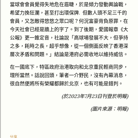
當球會會員覺得失地危在眉睫，於是傾力發動輿論戰，
希望力挽狂瀾，甚至打出環保牌. 但數人頭不足三千的
會員，又怎敵得悠悠之眾口呢？何況富豪背負原罪，在
今天社會已經是牆上的字了。到了後期，愛國報章《大
公報》更一錐定音，社論說「高球場發展不大，但爭持
之多，耗時之長，超乎想像，從一個側面反映了香港深
層次矛盾和問題。」結論是港府必需收地以維持威信。
在一國底下，特區政府治港取向和北京重民輕商同步，
理所當然。話說回頭，筆者一介野民，沒有內幕消息，
很自然便將所有榮耀都歸於北京，也有可能是錯判。
(於2023年7月23日刊登於明報)
(圖片來源：明報)
分享