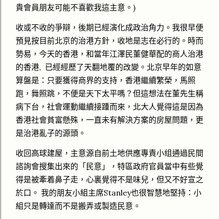
貴會員朋友可能不喜歡我這主意。)
收或不收的爭辯，後期已經演化成政治角力。我很早便
預見按目前北京的治港方針，收地是志在必行的。時而
勢易，今天的香港，和當年江澤民董健華配的商人治港
的香港, 已經經歷了天翻地覆的改變。北京早年的如意
算盤是：只要獲得商界的支持，香港繼續繁榮，馬照
跑，舞照跳，不便是天下太平嗎？但這想法在董先生稱
病下台，社會運動繼續接踵而來，北大人覺得這是因為
香港社會貧富懸殊，一直未有解決方案的房屋問題，更
是治港亂子的源頭。
收回高球建屋，主意源自前土地供應專責小组通過民間
諮詢會搜集出來的「民意」，特區政府官員當中有些覺
得是被牽着鼻子走，心裏覺得不是味兒，但又不好宣之
於口。 我的朋友小組主席Stanley也很智慧地堅持：小
組只是轉達而不是搬弄或製造民意。