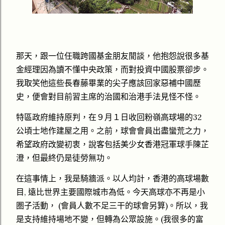
那天，跟一位任職跨國基金朋友閒談，他抱怨說很多基
金經理因為讀不懂中央政策，而對投資中國股票卻步。
我取笑他這些長春藤畢業的尖子應該回家惡補中國歷
史，便會對目前習主席的治國和治港手法見怪不怪。
特區政府維持原判，在９月１日收回粉嶺高球場的32
公頃士地作建屋之用。之前，球會會員出盡蠻荒之力，
希望政府改變初衷，說客包括美少女香港冠軍球手陳芷
澄，但最終仍是徒勞無功。
在這事情上，我是騎牆派。以人均計，香港的高球場數
目, 遠比世界主要國際城市為低。今天高球亦不再是小
圏子活動， (會員人數不足三干的球會另算)。所以，我
是支持維持場地不變，但轉為公眾設施。(我很多的富