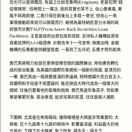
忽也可以是很飄忽, 有識之仕如克魯明(Krugman), 老是在問“錢
從哪裡來”, 但再問上一萬次, 政府其實也答不上. 信心像東風, 東
風不與周郎便, 二喬只得在銅雀台上多耽一會兒. 但信心一來,
事情推動起來就可以御風而行. 被視為蓋特納民意分水嶺的政
府救市計劃TALF(Term Asset-Back Securities Loan
Facilities), 主意是政府出資包底和貸款, 支持私人機構投資有
資產抵押的AAA級證券. 計劃去年十一月宣佈, 剛推出時, 金融
機構的反應都是持觀望態度. 一直到了五月初, 反應才熱烈起來.
奧巴馬將精力投放在更俱發揮空間的國際舞台, 用他膚色轉化
成的政治能量, 為美國的國際形象開拓一個新的局面, 是漂亮的
一著. 奧巴馬由一個資歷甚淺的參議員, 短時間躍升至白宮主人,
其聰明和手段是不用置疑的. 能否挾這大時代成為一個偉大的
總統, 往後仍要看他的氣魄和抱負. 奧巴馬是形象高手, 但如果
單是著緊形象, 善泳者溺, 追求完美的民意, 往往是痴人捕影.
下圍棋, 尤其是在佈局階段, 懂得哪裡是大棋是非常重要的. 大
棋者, 在十九路乘十九路的棋局中, 影響最深遠, 利益最大的地
方是也, 下棋下在大棋處, 急之所急, 得先手、得天下.