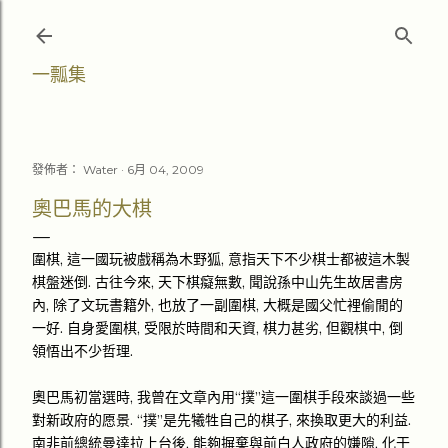
跳至主要內容
一瓢集
發佈者：
Water
6月 04, 2009
奧巴馬的大棋
圍棋, 這一國玩被戲稱為木野狐, 意指天下不少棋士都被這木製
棋盤迷倒. 古往今來, 天下棋癡無數, 聞說孫中山先生故居書房
內, 除了文玩書籍外, 也放了一副圍棋, 大概是國父忙裡偷閒的
一好. 自身愛圍棋, 受限於時間和天資, 棋力甚劣, 但觀棋中, 倒
領悟出不少哲理.
奧巴馬初當選時, 我曾在文章內用“撲”這一圍棋手段來談過一些
對新政府的愿景. “撲”是先犧牲自己的棋子, 來換取更大的利益.
南非前總統曼達拉上台後, 能夠摒棄與前白人政府的嫌隙, 化干