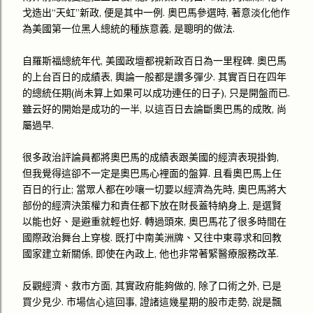
戈造出“天虹”新政, 便是其中一例. 奧巴馬參選時, 著意淡化他作
為美國第一位黑人總統的種族意義, 是聰明的做法.
自羅斯福總統年代, 美國政壇都視新政百日為一里程碑. 奧巴馬
的上台百日的成績表, 輿論一般都是讚多彈少. 其實百日在四年
的總統任期(尚未算上如果可以成功連任的日子), 只是開盤而已.
雖云好的開始是成功的一半, 以這百日去論斷奧巴馬的成敗, 尚
屬過早.
很多政治評論員都將奧巴馬的成績表跟美國的經濟表現掛鉤,
但我覺得這卻不一定是奧巴馬心裡面的盤算. 且看奧巴馬上任
百日的行止; 當眾人都在吵嚷一切要以經濟為先時, 奧巴馬將大
部份的經濟決策權力和責任都下放在財長蓋特納身上, 是選賢
以能也好、是避重就輕也好. 轉過頭來, 奧巴馬花了很多時間在
國際政治舞台上穿梭. 既打中南美洲牌、又往中東尋求和回教
國家建立新關係, 即使在內政上, 他也非常著緊醫療服務改革.
反觀經濟、救市方面, 其實政府能夠做的, 除了口術之外, 已是
買少見少. 市場信心這回事, 證諸這幾星期的股市走勢, 說是飄