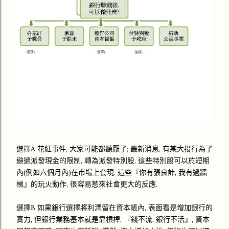
選擇A 花紅事件, 大家可能都聽厭了; 最新消息, 有某大投行為了
避過派發現金的限制, 轉為派發特別股, 這些特別股可以於短期
內(例如六個月內)在市場上套現. 這些『你有張良計, 我有過牆
梯』的玩火動作, 很容易惹來社會更大的反應.
選擇B 如果銀行選擇將利潤留在資本帳內, 表面看是增加銀行的
實力, 但銀行業務基本就是靠槓桿, 『錢不流, 銀行不活』, 資本