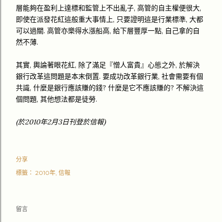
層能夠在盈利上達標和監管上不出亂子, 高管的自主權便很大,
即使在派發花紅這般重大事情上, 只要證明這是行業標準, 大都
可以過關. 高管亦樂得水漲船高, 給下層豐厚一點, 自己拿的自
然不薄.
其實, 輿論著眼花紅, 除了滿足『憎人富貴』心態之外, 於解決
銀行改革這問題是本末倒置. 要成功改革銀行業, 社會需要有個
共識, 什麼是銀行應該賺的錢? 什麼是它不應該賺的? 不解決這
個問題, 其他想法都是徒勞.
(於2010年2月3日刊登於信報)
分享
標籤：
2010年
信報
留言