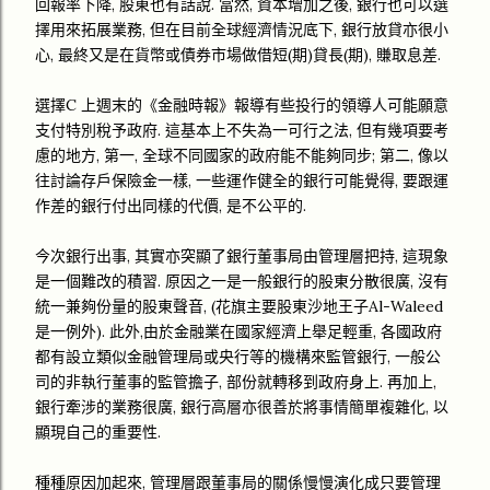
回報率下降, 股東也有話說. 當然, 資本增加之後, 銀行也可以選
擇用來拓展業務, 但在目前全球經濟情況底下, 銀行放貸亦很小
心, 最終又是在貨幣或債券市場做借短(期)貸長(期), 賺取息差.
選擇C 上週末的《金融時報》報導有些投行的領導人可能願意
支付特別稅予政府. 這基本上不失為一可行之法, 但有幾項要考
慮的地方, 第一, 全球不同國家的政府能不能夠同步; 第二, 像以
往討論存戶保險金一樣, 一些運作健全的銀行可能覺得, 要跟運
作差的銀行付出同樣的代價, 是不公平的.
今次銀行出事, 其實亦突顯了銀行董事局由管理層把持, 這現象
是一個難改的積習. 原因之一是一般銀行的股東分散很廣, 沒有
統一兼夠份量的股東聲音, (花旗主要股東沙地王子Al-Waleed
是一例外). 此外,由於金融業在國家經濟上舉足輕重, 各國政府
都有設立類似金融管理局或央行等的機構來監管銀行, 一般公
司的非執行董事的監管擔子, 部份就轉移到政府身上. 再加上,
銀行牽涉的業務很廣, 銀行高層亦很善於將事情簡單複雜化, 以
顯現自己的重要性.
種種原因加起來, 管理層跟董事局的關係慢慢演化成只要管理