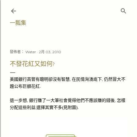
跳至主要內容
一瓢集
發佈者：
Water
2月 03, 2010
不發花紅又如何?
美國銀行高管有聰明卻沒有智慧, 在民情洶湧底下, 仍然冒大不
韙公布巨額花紅.
退一步想, 銀行賺了一大筆社會覺得他們不應該賺的錢後, 怎樣
分配這些利益,選擇其實不多(見附圖).