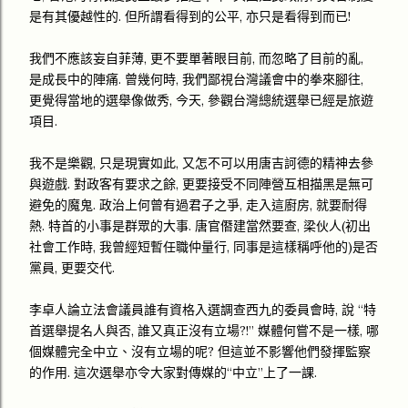
是有其優越性的. 但所謂看得到的公平, 亦只是看得到而已!
我們不應該妄自菲薄, 更不要單著眼目前, 而忽略了目前的亂,
是成長中的陣痛. 曾幾何時, 我們鄙視台灣議會中的拳來腳往,
更覺得當地的選舉像做秀, 今天, 參觀台灣總統選舉已經是旅遊
項目.
我不是樂觀, 只是現實如此, 又怎不可以用唐吉訶德的精神去參
與遊戲. 對政客有要求之餘, 更要接受不同陣營互相描黑是無可
避免的魔鬼. 政治上何曾有過君子之爭, 走入這廚房, 就要耐得
熱. 特首的小事是群眾的大事. 唐官僭建當然要查, 梁伙人(初出
社會工作時, 我曾經短暫任職仲量行, 同事是這樣稱呼他的)是否
黨員, 更要交代.
李卓人論立法會議員誰有資格入選調查西九的委員會時, 說 “特
首選舉提名人與否, 誰又真正沒有立場?!” 媒體何嘗不是一樣, 哪
個媒體完全中立、沒有立場的呢? 但這並不影響他們發揮監察
的作用. 這次選舉亦令大家對傳媒的“中立”上了一課.