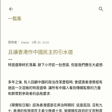
跳至主要內容
一瓢集
發佈者：
Water
3月 29, 2012
且讓香港作中國民主的引水道
特首選舉終於落幕, 餘下小市民一肚憋氣. 但是我們應往大處想.
多年之後, 有人回顧中國的政治改革歷程時, 會感激香港曾經有
過這一次混帳的特首選舉, 讓所有中國人看到傳媒監察的力量
和群眾對參政者的品格要求.
《華爾街日報》認為香港還是在英治時期好, 這是屁話. 沒有九
七, 香港的有限度民主最少推遲十年. 英國殖民政府的文官制度