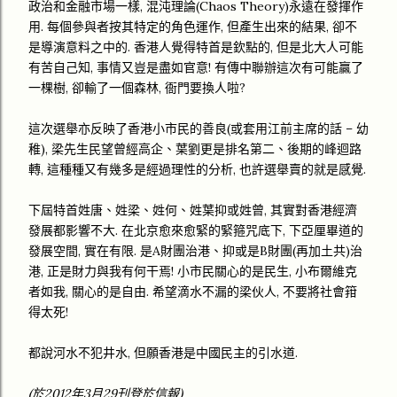
政治和金融市場一樣, 混沌理論(Chaos Theory)永遠在發揮作
用. 每個參與者按其特定的角色運作, 但產生出來的結果, 卻不
是導演意料之中的. 香港人覺得特首是欽點的, 但是北大人可能
有苦自己知, 事情又豈是盡如官意! 有傳中聯辦這次有可能贏了
一棵樹, 卻輸了一個森林, 衙門要換人啦?
這次選舉亦反映了香港小市民的善良(或套用江前主席的話 – 幼
稚), 梁先生民望曾經高企、葉劉更是排名第二、後期的峰迴路
轉, 這種種又有幾多是經過理性的分析, 也許選舉賣的就是感覺.
下屆特首姓唐、姓梁、姓何、姓葉抑或姓曾, 其實對香港經濟
發展都影響不大. 在北京愈來愈緊的緊箍咒底下, 下亞厘畢道的
發展空間, 實在有限. 是A財團治港、抑或是B財團(再加土共)治
港, 正是財力與我有何干焉! 小市民關心的是民生, 小布爾維克
者如我, 關心的是自由. 希望滴水不漏的梁伙人, 不要將社會箝
得太死!
都說河水不犯井水, 但願香港是中國民主的引水道.
(於2012年3月29刊登於信報)