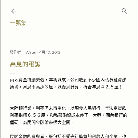
跳至主要內容
一瓢集
發佈者：
Water
4月 10, 2012
高息的弔詭
內地資金持續緊張，年初以來，公司收到不少國內私募融資建
議書，月息率高達３厘，以複息計算，折合年息４２.５厘！
大陸銀行業，利率仍未市場化，以現今人民銀行一年法定貸款
利率指標６.５６厘，和私募融資成本差了一大截。國內銀行的
僵硬，為民間金融帶來很大空間。
民間金融的參與者，既包括不受央行監管的貸款人和企業，也