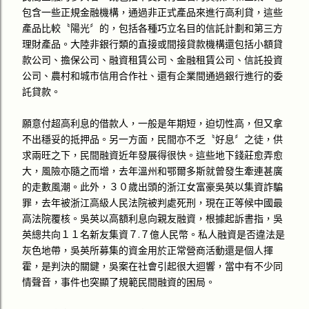
包含一些正規金融機構，通過非正式產品來進行高利貸，這些
產品比較〝陽光〞的，包括各種巧立名目的信託計劃和第三方
理財產品。大陸非銀行類的直接或間接貸款機構還包括小額貸
款公司、擔保公司、融資租賃公司、金融租賃公司、信託投資
公司、農村和城市信用合作社、還有企業間通過銀行進行的委
託貸款。
願意付超高利息的借款人，一般是年期短，迫切性高，但又拿
不出穩妥的抵押品。另一方面，民間亦不乏〝好息〞之徒，供
求兩旺之下，民間融資近年發展得很快。這些地下錢莊愈弄愈
大，風險亦隨之而增，去年溫州和鄂爾多斯就曾發生牽連甚廣
的走數風潮。此外，３０歲出頭的浙江女富豪吳英以集資詐騙
罪，去年被浙江高級人民法院被判處死刑，現在正等候中國最
高法院覆核。吳英以高額利息向親友融資，根據起訴書指，吳
英總共向１１名新友集資７.７億人民幣。私人融資是否違法是
灰色地帶，吳英所募集的資金用於正常營商活動還是個人揮
霍，是判決的關鍵，吳案在社會引起很大迴響，當中有不少同
情聲音，事件也突顯了規範民間融資的困局。