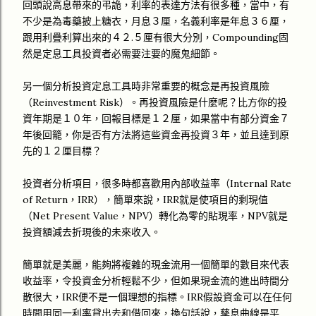
回頭說高息帶來的弔詭，利率的表達方法有很多種，當中，有
不少是為毒藥披上糖衣，月息３厘，名義利率是年息３６厘，
跟用利疊利算出來的４２.５厘有很大分別，Compounding固
然是定息工具投資者必需要注要的魔鬼細節。
另一個分析投資定息工具時非常重要的概念是再投資風險
（Reinvestment Risk）。再投資風險是什麼呢？比方你的投
資年期是１０年，回報目標是１２厘，如果當中有部分資金７
年後回籠，你是否有方法將這些資金再投資３年，並且達到原
先的１２厘目標？
投資者分析項目，很多時都喜歡用內部收益率（Internal Rate
of Return，IRR），簡單來說，IRR就是使項目的剩現值
（Net Present Value，NPV）轉化為零的貼現率，NPV就是
投資額減去折現後的未來收入。
簡單就是美麗，能夠將複雜的現金流用一個簡單的數目來代表
收益率，令投資金分析輕鬆不少，但如果現金流的進出時間分
散很大，IRR便不是一個理想的指標。IRR假設資金可以在任何
時間用同一利率貸出去和借回來，換句話說，孳息曲線是平