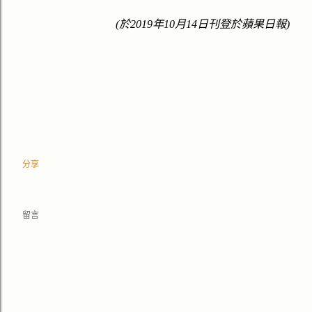
(
於
2019
年
10
月
14
日刊登於蘋果日報
)
分享
留言