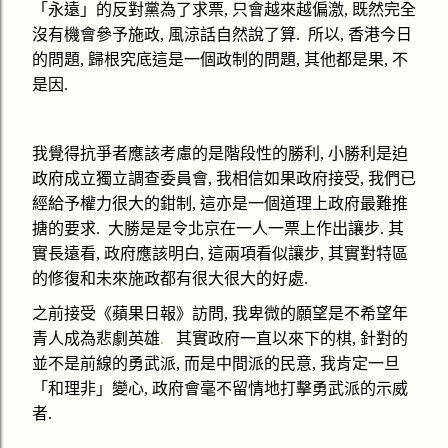
「永遠」的反對黨為了求票
,
只會越來越偏激
,
既然完全
沒有機會參予施政
,
風涼話自然說了算
.
所以
,
香港今日
的問題
,
歸根究底這是一個政制的問題
,
其他都是果
,
不
是因
.
我覺得抗爭者應該考慮的是階段性的勝利
,
小勝利是迫
政府成立獨立調查委員會
,
我相信如果政府接受
,
我們已
經給予權力很大的鉗制
,
這亦是一個道理上政府最難推
搪的要求
.
大勝是是令北京在一人一票上作出讓步
.
其
實長遠看
,
政府應該明白
,
這兩項看似讓步
,
其實對特區
的修復和未來施政都有很大很大的好處
.
之前接受《蘋果日報》訪問
,
我卑微的願望是不希望年
青人成為悲劇英雄
.
其實政府一直以來下的棋
,
針對的
並不是前線的勇武派
,
而是中間派的民意
,
我肯定一旦
「和理非」變心
,
政府會毫不留情地打擊勇武派的示威
者
.