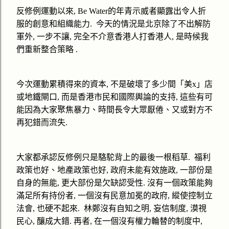
反修例運動以來
, Be Water
的年青示威者顯露出令人折
服的創意和組織能力
.
今天的情況是北京除了不出解防
軍外
,
一步不讓
,
完全不介意香港人打香港人
,
是時候我
們重新整合策略
.
今次運動累積得來的資本
,
不是破壞了多少間「美
x
」店
或地鐵閘口
,
而是香港市民和國際輿論的支持
,
這些有可
能因為大家聚焦暴力、時間長令大眾厭倦、又或對方不
再犯錯而流失
.
大家都承認反修例只是駱駝背上的最後一根稻草
.
福利
政策也好、地產政策也好
,
政府未能有效施政
,
一部份是
自身的無能
,
更大部份是欠缺認受性
.
沒有一個政策能夠
滿足所有持份者
,
一個沒有民意加冕的政府
,
縱使控制立
法會
,
也硬不起來
.
林鄭沒有自知之明
,
妄信制度
,
漠視
民心
,
釀成大錯
.
再者
,
在一個沒有權力輪替的制度中
,