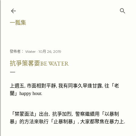
跳至主要內容
一瓢集
發佈者：
Water
10月 26, 2019
抗爭策畧要BE WATER
上週五
,
市面相對平靜
,
我有同事久旱逢甘露
,
往「老
蘭」
happy hour.
「禁蒙面法」出台
,
抗爭加烈
,
警察繼續用「以暴制
暴」的方法來執行「止暴制暴」
,
大家都聚焦在暴力上
.