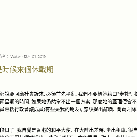
跳至主要內容
佈者：
Water
12月 01, 2019
是時候來個休戰期
鄭說要回應社會訴求
必須首先平亂
我們不要給她藉口
走數
,
,
“
”,
兩星期的時間
如果她仍然拿不出一個方案
那麼她的歪理便會不
,
,
員包括行政會議成員
有些是我的朋友
應該提出辭職
問責之餘
(
),
.
段日子
我自覺是香港的和平大使
在大陸出差時
坐出租車
很
,
.
,
,