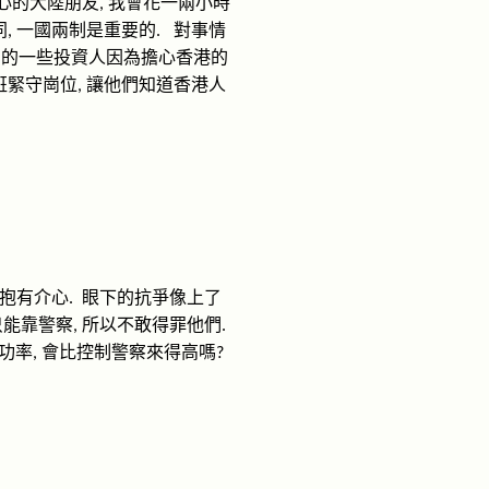
心的大陸朋友
我會花一兩小時
,
同
一國兩制是重要的
對事情
,
.
目的一些投資人因為擔心香港的
班緊守崗位
讓他們知道香港人
,
抱有介心
眼下的抗爭像上了
.
只能靠警察
所以不敢得罪他們
,
.
功率
會比控制警察來得高嗎
,
?