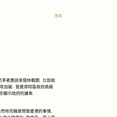
搜尋
抗爭者應該來個休戰期
比如給
,
攻自破
我覺得特區政府高級
.
亦顯示政府的謙卑
.
自然地司機會問我香港的事情
,