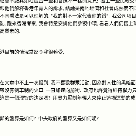
總會不厭其煩地提出一些和官媒不一樣的意見
碰上一些比較交
;
跟他們解釋香港年青人的訴求
結論是兩地經濟和社會成熟度不
,
不同看法是可以理解的
我的對不一定代表你的錯
我公司項
, “
”;
亂
跑來香港考察
我會特意安排他們參觀中環
看看人們仍舊上
,
,
,
高質素的
.
港目前的情況當然令我很難受
.
在文章中不止一次提到
我不喜歡群眾活動
因為對人性的黑暗面
,
,
架沒有剎車制的火車
一直加速向前衝
政府也許覺得維持權力
,
.
這是一個理智的決定嗎
用暴力壓制年輕人來停止這場運動的成
?
鄭的盤算是如何
中央政府的盤算又是如何呢
?
?