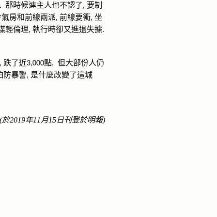
那時候連主人也不認了
要制
.
,
冷氣房和前線兩派
前線要衝
坐
,
,
謀輕倫理
執行時卻又進退失據
,
.
跌了近
點
但大部份人仍
,
3,000
.
怕防暴警
是什麼改變了這城
,
(
於
2019
年
11
月
15
日刊登於
明
報
)