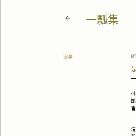
一瓢集
分享
發
林
她
官
這