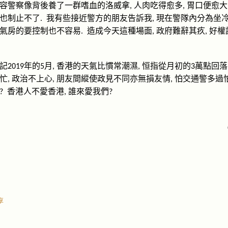
容警察像背後養了一群嗜血的洛威拿
人肉吃得愈多
胃口便愈大
,
,
也制止不了
我有些接近警方的朋友告訴我
現在警隊內分為坐
.
,
氣房的要控制也不容易
造成今天這種場面
政府難辭其疚
好權
.
,
,
記
年的
月
香港的天氣比慣常潮濕
恒指從月初的
萬點回落
2019
5
,
,
3
忙
政治不上心
朋友間縱使政見不同亦無損友情
怕交通警多過
,
,
,
香港人不愛香港
誰來愛我們
?
,
?
享