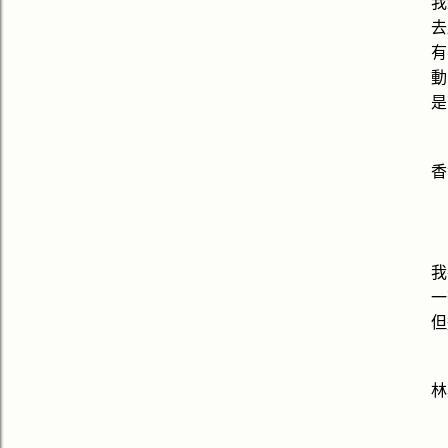
我
去
有
動
是
香
我
一
但
林