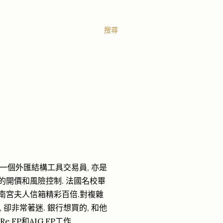
搜尋
時招聘的一個外匯結構工具交易員, 亦是
工具的開價和風險控制. 法國名校畢
活比南宮夫人信箱精彩百倍.對複雜
卻非常著迷. 銀行想買的, 和他
 FP和AIG FP工作.