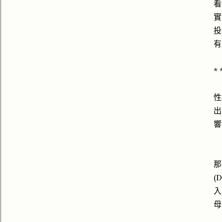
看
實
投
有
* 
性
出
響
那
(
入
母