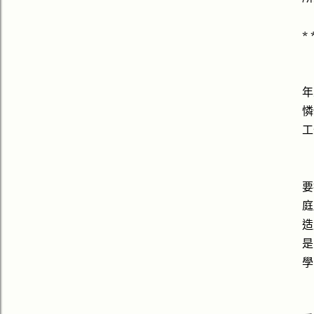
* 
年
憐
工
要
庭
造
是
學