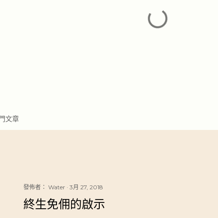
發
門文章
佈
留
言
發佈者：
Water
3月 27, 2018
終生免佣的啟示