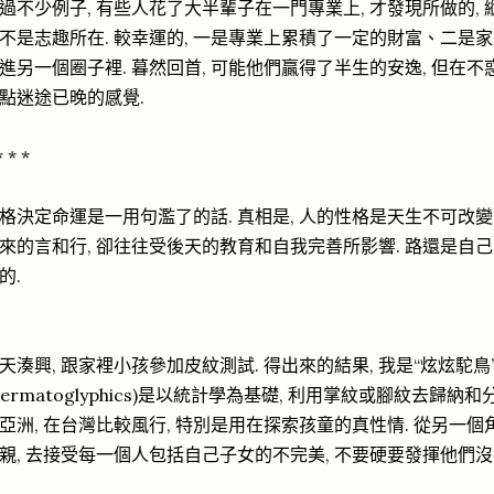
過不少例子, 有些人花了大半輩子在一門專業上, 才發現所做的, 
不是志趣所在. 較幸運的, 一是專業上累積了一定的財富、二是家底
進另一個圈子裡. 暮然回首, 可能他們贏得了半生的安逸, 但在不
點迷途已晚的感覺.
* * *
格決定命運是一用句濫了的話. 真相是, 人的性格是天生不可改變的,
來的言和行, 卻往往受後天的教育和自我完善所影響. 路還是自己
的.
天湊興, 跟家裡小孩參加皮紋測試. 得出來的結果, 我是“炫炫駝鳥”
Dermatoglyphics)是以統計學為基礎, 利用掌紋或腳紋去歸納
亞洲, 在台灣比較風行, 特別是用在探索孩童的真性情. 從另一個
親, 去接受每一個人包括自己子女的不完美, 不要硬要發揮他們沒