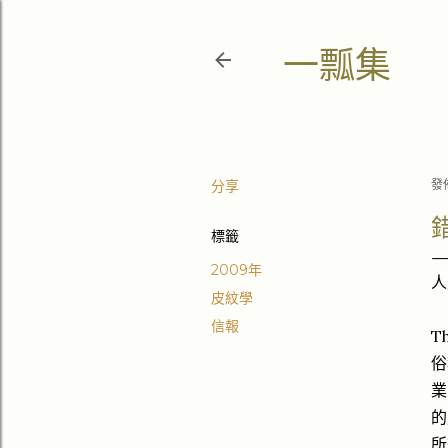
一瓢集
分享
發
標籤
2009年
人
皮紋學
信報
T
俗
業
的
所