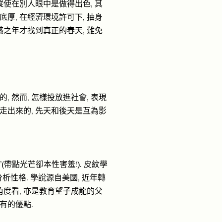
縱使在別人眼中是做得出色, 其
厚, 在經濟環境許可下, 抽身
惑之年才找到真正的春天, 難免
 然而, 怎樣投放進社會, 表現
走出來的, 先天和後天是互為影
(帶點光芒卻本性害羞!). 皮紋學
和分析性格. 學說源自美國, 近年轉
角度看, 亦是教育望子成龍的父
有的優點.