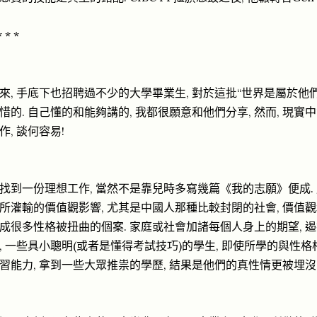
* * *
來, 手底下也招聘過不少的大學畢業生, 對於這批“世界是屬於他們
惜的. 自己懂的和能夠講的, 我都很願意和他們分享, 然而, 現
作, 談何容易!
找到一份理想工作, 當然不是靠兒時多寫幾篇《我的志願》便成. 
所灌輸的價值觀影響, 尤其是中國人那種比較封閉的社會, 價值觀
成很多性格被扭曲的個案. 家庭或社會加諸每個人身上的期望, 遏
, 一些具小聰明(或者是懂得考試技巧)的學生, 即使所學的與性格
習能力, 拿到一些大眾推祟的學歷, 結果是他們的真性情更被埋沒, 