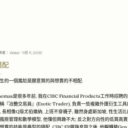
跳至主要內容
佈者：
Water
11月 11, 2009
錯配
生的一個尷尬是願意買的與想賣的不相配.
homas是很多年前, 我在CIBC Financial Products工作
稱『冶艷交易員』(Exotic Trader), 負責一些複雜外匯衍生
, 長相像Q版尤伯連納, 上班不穿襪子, 雖然身處新加坡, 性生
風險管理和數學模型, 他懂但興趣不大; 反之對方向性的低買高賣, 
想賣的技能是典型的錯配. CIBC FP揠旗息鼓之後, 他輾轉替Gen Re