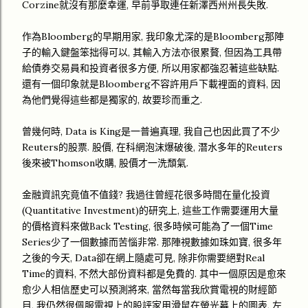
Corzine就沒有那麼幸運, 早前爭取連任新澤西州州長失敗.
作為Bloomberg的早期用家, 我印象尤深的是Bloomberg那陣
子的輸入鍵盤笨拙得可以, 其輸入方法亦很累贅, 但因為工具帶
給債券交易員和投資者很多方便, 所以用家都強忍著這些缺點.
還有一個印象就是Bloomberg不容許用戶下載裡面的資料, 因
為他們覺得這些都是獨家的, 故要珍而重之.
曾幾何時, Data is King是一普遍真理, 我自己也因此買了不少
Reuters的股票. 股價, 在科網泡沫爆破後, 潛水多年的Reuters
後來被Thomson收購, 股價才一洗頹氣.
金融資訊究竟值不值錢? 我過往曾經花很多時間在量化投資
(Quantitative Investment)的研究上, 這些工作需要運用大量
的價格資料來做Back Testing, 很多時候可能為了一個Time
Series少了一個數據而苦惱非常. 那陣視數據如珠如寶, 很多年
之後的今天, Data卻在網上隨處可見, 除非你需要絕對Real
Time的資料, 不然大部份資料都是免費的. 其中一個原因是愈來
愈少人相信歷史可以預測將來, 當然每當我欣賞電視的財經節
目, 我仍然很佩服電視上的股評家用滑鼠在螢光幕上的圖表, 左