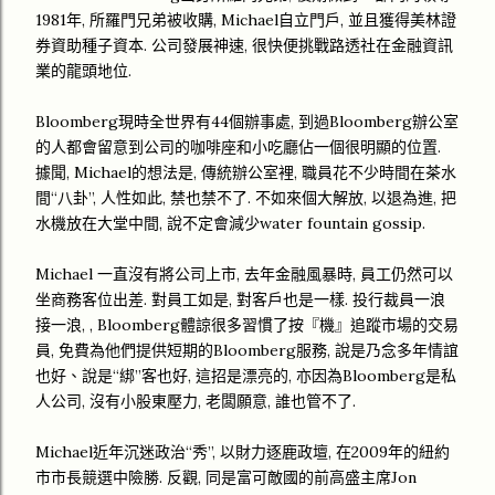
1981年, 所羅門兄弟被收購, Michael自立門戶, 並且獲得美林證
券資助種子資本. 公司發展神速, 很快便挑戰路透社在金融資訊
業的龍頭地位.
Bloomberg現時全世界有44個辦事處, 到過Bloomberg辦公室
的人都會留意到公司的咖啡座和小吃廳佔一個很明顯的位置.
據聞, Michael的想法是, 傳統辦公室裡, 職員花不少時間在茶水
間“八卦”, 人性如此, 禁也禁不了. 不如來個大解放, 以退為進, 把
水機放在大堂中間, 說不定會減少water fountain gossip.
Michael 一直沒有將公司上市, 去年金融風暴時, 員工仍然可以
坐商務客位出差. 對員工如是, 對客戶也是一樣. 投行裁員一浪
接一浪, , Bloomberg體諒很多習慣了按『機』追蹤市場的交易
員, 免費為他們提供短期的Bloomberg服務, 說是乃念多年情誼
也好、說是“綁”客也好, 這招是漂亮的, 亦因為Bloomberg是私
人公司, 沒有小股東壓力, 老闆願意, 誰也管不了.
Michael近年沉迷政治“秀”, 以財力逐鹿政壇, 在2009年的紐約
市市長競選中險勝. 反觀, 同是富可敵國的前高盛主席Jon