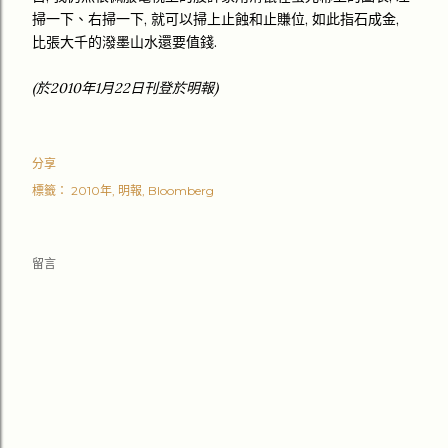
掃一下、右掃一下, 就可以掃上止蝕和止賺位, 如此指石成金,
比張大千的潑墨山水還要值錢.
(於2010年1月22日刊登於明報)
分享
標籤：
2010年
明報
Bloomberg
留言