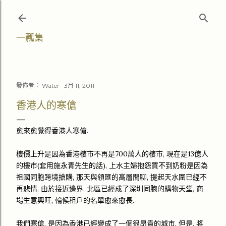
跳至主要內容
一瓢集
發佈者：
Water
3月 11, 2011
香港人的寒傖
愈來愈覺得香港人寒傖.
樓價上升是因為香港樓市不再是700萬人的樓市, 現在是13億人
的樓市(套用施永青先生的話), 上水主婦抱怨買不到奶粉是因為
祖國同胞跨境搶購, 那天與領匯的高層閒聊, 提起天水圍已經不
再悲情, 由於接近邊界, 北區已經成了深圳同胞的購物天堂, 商
場生意興旺, 輪候租戶的名單愈來愈長.
我們寒傖, 是因為香港已經變成了一個很昂貴的城市. 但是, 將