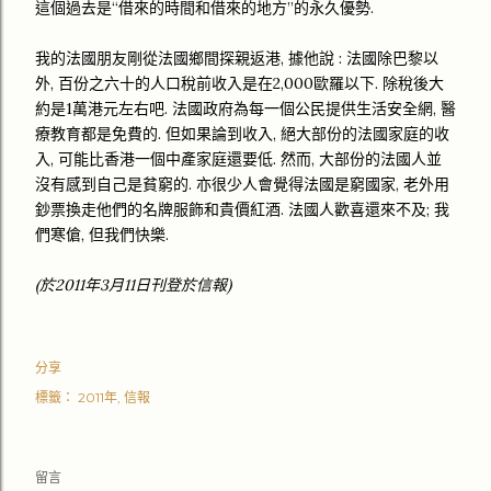
這個過去是“借來的時間和借來的地方”的永久優勢.
我的法國朋友剛從法國鄉間探親返港, 據他說 : 法國除巴黎以
外, 百份之六十的人口稅前收入是在2,000歐羅以下. 除稅後大
約是1萬港元左右吧. 法國政府為每一個公民提供生活安全網, 醫
療教育都是免費的. 但如果論到收入, 絕大部份的法國家庭的收
入, 可能比香港一個中產家庭還要低. 然而, 大部份的法國人並
沒有感到自己是貧窮的. 亦很少人會覺得法國是窮國家, 老外用
鈔票換走他們的名牌服飾和貴價紅酒. 法國人歡喜還來不及; 我
們寒傖, 但我們快樂.
(於2011年3月11日刊登於信報)
分享
標籤：
2011年
信報
留言