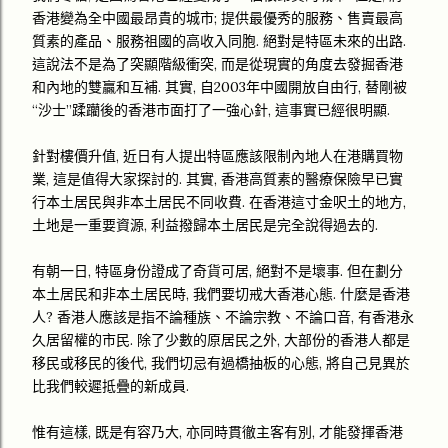
香港變為全中國最昂貴的城市; 提供最優秀的服務、售賣最高
質素的產品、服務祖國的高收入同胞. 絕對是特區未來的出路.
這說法不是為了突顯階級衝突, 而是從現實的角度去發掘香港
和內地的雙贏和互補. 其實, 自2003年中國開放自由行, 替剛被
“沙士”蹂躪後的香港市面打了一強心針, 這事實已經很明顯.
針對樓價升值, 近日有人提出特區應該限制內地人在港購買物
業, 這是值得大家探討的. 其實, 香港高質素的醫療保險早已實
行本土居民與非本土居民不同收費. 在香港這寸金呎土的地方,
土地是一重要資源, 利益撥歸本土居民是完全說得過去的.
有朝一日, 特區身份證成了奇貨可居, 絕對不是壞事. 但在劃分
本土居民和非本土居民時, 我們要切戒大香港心態. 什麼是香港
人? 香港人應該是指不論種族、不論宗教、不論口音, 有香港永
久居留權的市民. 除了少數的原居民之外, 大部份的香港人都是
移民或移民的後代, 我們切忌有過橋抽板的心態, 將自己見異於
比我們較遲抵疊的新成員.
惟有這樣, 既是有容乃大, 亦同時貫徹主客有別, 才能發揮香港