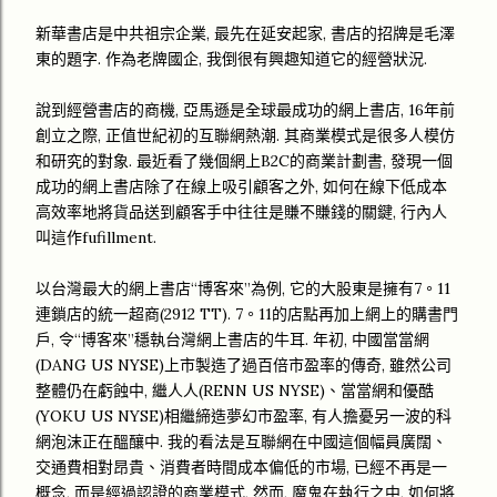
新華書店是中共祖宗企業, 最先在延安起家, 書店的招牌是毛澤
東的題字. 作為老牌國企, 我倒很有興趣知道它的經營狀況.
說到經營書店的商機, 亞馬遜是全球最成功的網上書店, 16年前
創立之際, 正值世紀初的互聯網熱潮. 其商業模式是很多人模仿
和研究的對象. 最近看了幾個網上B2C的商業計劃書, 發現一個
成功的網上書店除了在線上吸引顧客之外, 如何在線下低成本
高效率地將貨品送到顧客手中往往是賺不賺錢的關鍵, 行內人
叫這作fufillment.
以台灣最大的網上書店“博客來”為例, 它的大股東是擁有7。11
連鎖店的統一超商(2912 TT). 7。11的店點再加上網上的購書門
戶, 令“博客來”穩執台灣網上書店的牛耳. 年初, 中國當當網
(DANG US NYSE)上市製造了過百倍市盈率的傳奇, 雖然公司
整體仍在虧蝕中, 繼人人(RENN US NYSE)、當當網和優酷
(YOKU US NYSE)相繼締造夢幻市盈率, 有人擔憂另一波的科
網泡沫正在醞釀中. 我的看法是互聯網在中國這個幅員廣闊、
交通費相對昂貴、消費者時間成本偏低的市場, 已經不再是一
概念, 而是經過認證的商業模式, 然而, 魔鬼在執行之中, 如何將