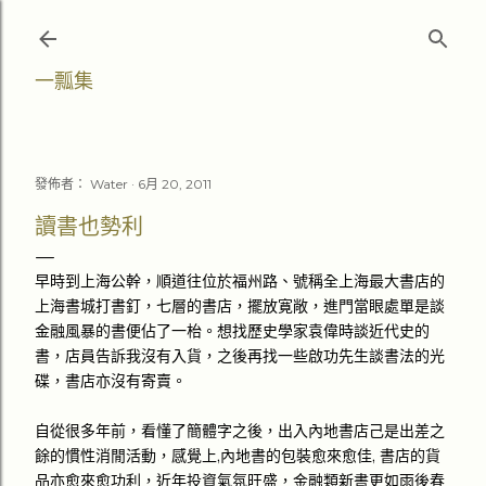
跳至主要內容
一瓢集
發佈者：
Water
6月 20, 2011
讀書也勢利
早時到上海公幹，順道往位於福州路、號稱全上海最大書店的
上海書城打書釘，七層的書店，擺放寛敞，進門當眼處單是談
金融風暴的書便佔了一枱。想找歷史學家袁偉時談近代史的
書，店員告訴我沒有入貨，之後再找一些啟功先生談書法的光
碟，書店亦沒有寄賣。
自從很多年前，看懂了簡體字之後，出入內地書店己是出差之
餘的慣性消閒活動，感覺上,內地書的包裝愈來愈佳, 書店的貨
品亦愈來愈功利，近年投資氣氛旺盛，金融類新書更如雨後春