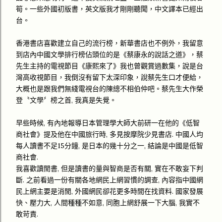
筍。一些外國初版書，英文版我才剛剛聽聞，中文譯本已經出
台。
香港書店喜歡建立自己的流行榜，新華書店也不例外，我留意
到店內中國文學排行榜佔頭位的是《蔡康永的說話之道》，蔡
先生主持的電視節目《康熙來了》我也曾觀賞過數集，說是台
灣高收視節目，我倒沒有留下太深印象，說蔡先生口才便給，
大概也是跟我們無綫電視台的陳總不相伯仲吧。蔡先生大作榮
登〝文學〞榜之首, 我真是失覺。
早些時候, 有內地報導日本管理學大師大前研一在他的《低智
商社會》提及他在中國旅行時, 多見按摩院少見書店. 中國人均
每人讀書不足15分鐘, 是日本的幾十分之一, 結論是中國是低智
商社會.
我喜歡讀閒書, 但是讀書的量與智商是否有關, 實在不敢妄下判
斷. 之前看過一份有關各地網民上網習慣的調查, 內容指中國網
民上網主要是消閒, 外國網民卻花更多時間在找資料. 國家發展
快、壓力大, 人間種種不如意, 同胞上網舒展一下大腦, 我實不
敢苛責.