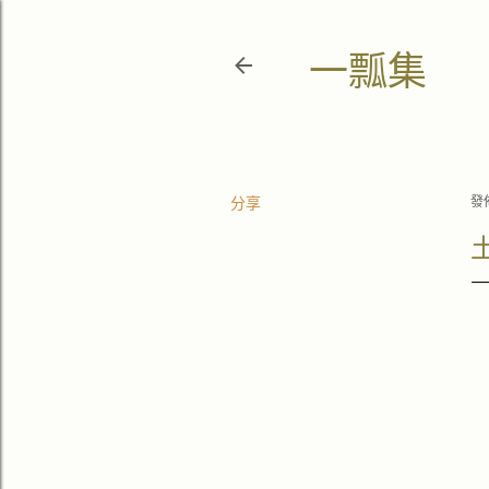
一瓢集
分享
發