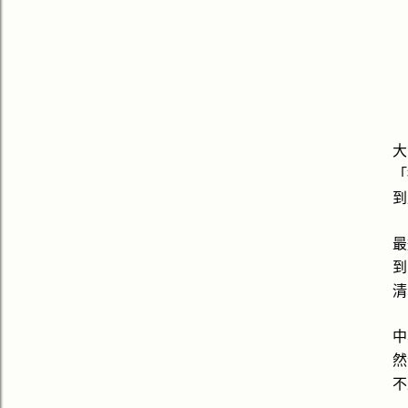
大
「
到
最
到
清
中
然
不