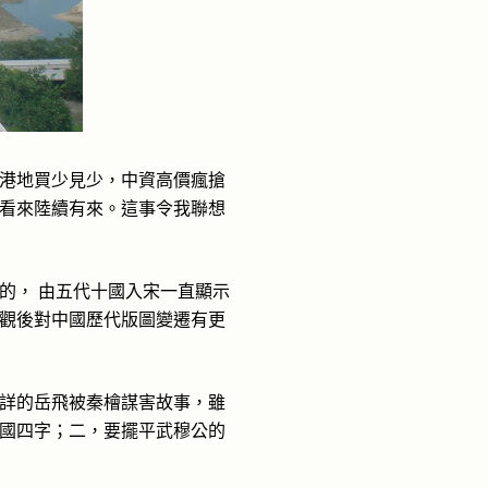
港地買少見少，中資高價瘋搶
看來陸續有來。這事令我聯想
的，
由五代十國入宋一直顯示
觀後對中國歷代版圖變遷有更
詳的岳飛被秦檜謀害故事，雖
國四字；二，要擺平武穆公的