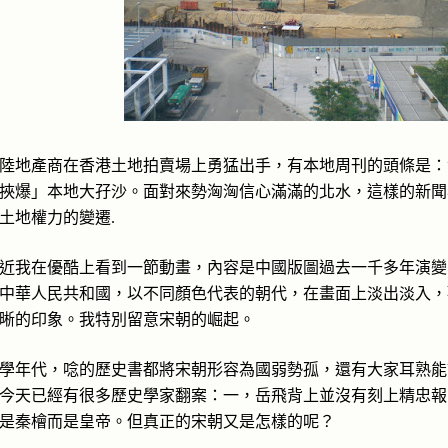
陸地產商在香港土地拍賣場上勇猛出手，有本地周刊的頭條是：
挾爆」本地大孖沙。面對來勢洶洶信心滿滿的北水，這樣的新聞
土地權力的變遷
.
近我在優酷上看到一節動畫，內容是中國版圖過去一千多年演變
中華人民共和國，以不同顏色代表的朝代，在畫面上淡出淡入，
晰的印象。我特別留意宋朝的崛起。
學年代，唸的歷史書都將宋朝形容為國弱勢孤，還有大家耳熟能
今天已經有很多歷史學家翻案：一，岳飛背上並沒有刻上精忠報
是秦檜而是皇帝。但真正的宋朝又是怎樣的呢？