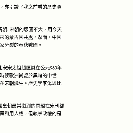
，亦引證了我之前看的歷史資
清朝
宋朝的版圖不大，用今天
.
來的蒙古國共處。然而，中國
家分裂的春秋戰國。
北宋宋太祖趙匡胤在公元
年
960
時候歐洲尚處於黑暗的中世
在宋朝誕生。歷史學家湯恩比
國皇朝最常碰到的問題在宋朝都
策和用人權，但執掌政權的是