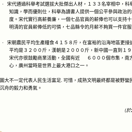
宋代通過科舉考試選拔大批傑出人材，１３３名宰相中，科
·
知識，學而優則仕，科舉為讀書人提供一個公平參與政治的
度。宋代實行高薪養廉，一個七品官員的薪俸也可以支持十
明清的官員薪俸低的可憐，七品縣令的月薪不夠買一件官服
宋朝農民平均生產糧食４１５８斤，在富裕的沿海地區更接
·
平均是３２００斤，漢朝是２０００斤，新中國一直到１９
宋代亦很鼓勵商業活動，全國有近
６０００個市集，南
心，廣州當時是世界上最大港口之一。
圖大不一定代表人民生活富足
可惜，成熟文明最終都是被野蠻
.
沉舟的毅力和勇氣。
於
(