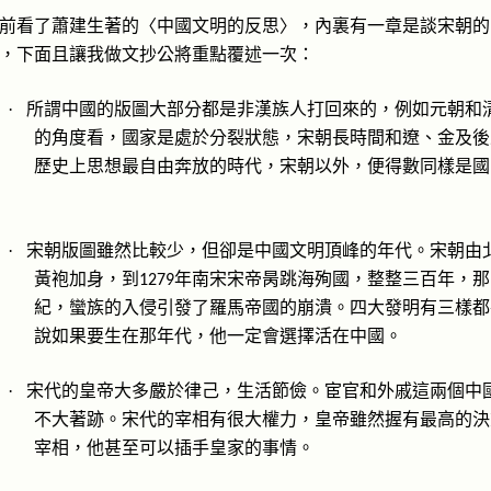
前看了蕭建生著的〈中國文明的反思〉，內裏有一章是談宋朝的
，下面且讓我做文抄公將重點覆述一次：
所謂中國的版圖大部分都是非漢族人打回來的，例如元朝和
·
的角度看，國家是處於分裂狀態，宋朝長時間和遼、金及後
歷史上思想最自由奔放的時代，宋朝以外，便得數同樣是國
宋朝版圖雖然比較少，但卻是中國文明頂峰的年代。宋朝由
·
黃袍加身，到
年南宋宋帝昺跳海殉國，整整三百年，那
1279
紀，蠻族的入侵引發了羅馬帝國的崩潰。四大發明有三樣都
說如果要生在那年代，他一定會選擇活在中國。
宋代的皇帝大多嚴於律己，生活節儉。宦官和外戚這兩個中
·
不大著跡。宋代的宰相有很大權力，皇帝雖然握有最高的決
宰相，他甚至可以插手皇家的事情。