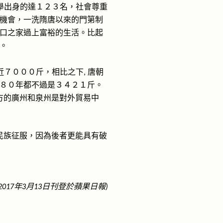
舉出身的達１２３名，社會尊重
機會，一洗隋唐以來的門第制
口之家過上富裕的生活。比起
。
近７０００斤，相比之下
唐朝
,
８０年都不過是３４２１斤。
方的廣州和泉州是對外貿易中
民族征服，因為後者更能具有破
年
月
日刊登於
蘋果日報
2017
3
13
)