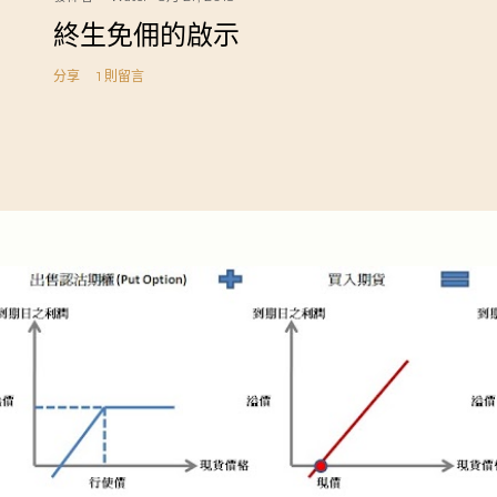
終生免佣的啟示
分享
1 則留言