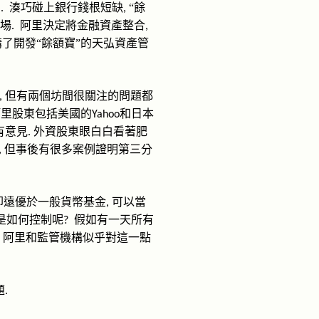
品
湊巧碰上銀行錢根短缺
“餘
.
,
場
阿里決定將金融資產整合
.
,
購了開發“餘額寶”的天
弘
資產管
但有兩個坊間很關注的問題都
,
阿里股東包括美國的
和日本
Yahoo
有意見
外資股東眼白白看著肥
.
但事後有很多案例證明第三分
,
卻遠
優於一般貨幣基金
可以
當
,
又是如何控制呢
假如有一天所有
?
阿里和監管機構似乎對這一點
題
.