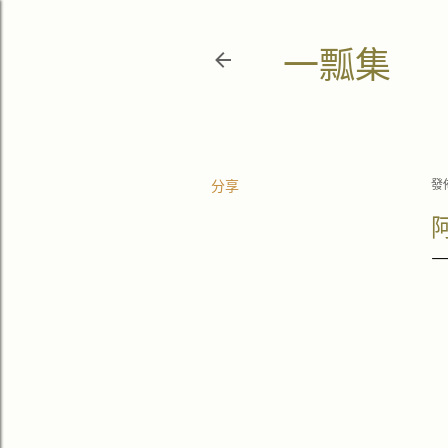
一瓢集
分享
發
阿