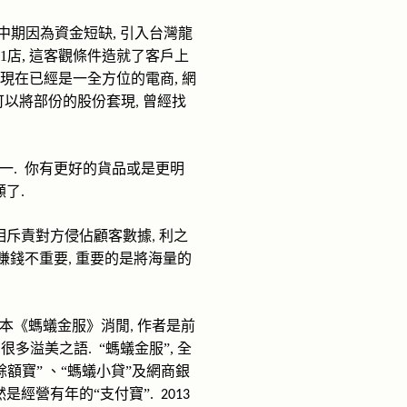
中期因為資金短缺
,
引入
台灣龍
11
店
,
這客觀條件造
就
了客戶上
現在已經是一全
方位的
電商
,
網
可以將部份的股份套現
曾經找
,
一
你有更好的貨品或是更明
.
顧了
.
相斥責對方侵佔
顧客數據
利之
,
賺錢不重要
重
要的是將海量的
,
本《螞蟻金服》消閒
作者是前
,
有很多
溢美之語
“螞蟻金服”
,
全
.
餘額寶”
、
“螞蟻
小貸
”
及網商銀
然是經營有年的
“支付寶”
.
2013