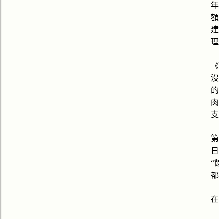
年
額
建
理
《
沒
的
肉
支
第
日
“
都
在