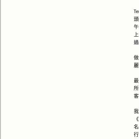
Te
頭
午
上
過
做
麗
最
所
客
我
《
名
行