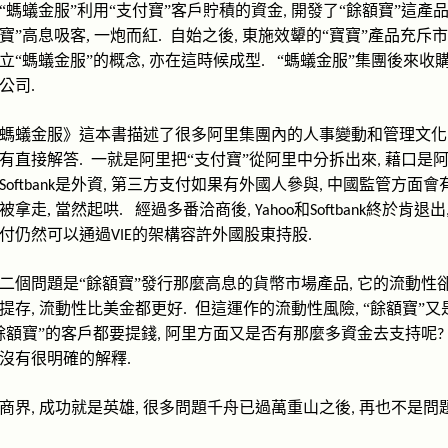
“螞蟻金服”利用“支付寶”客戶貯積的資金
開發了“餘額寶”這產
,
寶”
高息吸客
,
一炮而紅
自始之後
東施效顰的“寶寶”產品
充斥市
.
,
立“螞蟻金服”的概念
亦在這時候成型
“螞蟻金服”集團後來收
,
.
公司
.
螞蟻金服》這本書描述了很多阿里集團內的人事變動和管理文化
有直接解答
一就是阿里把“支付寶”從阿里中分拆出來
藉口是
.
,
是外資
第三方支付如果有外國人參與
中國監管方面會
Softbank
,
,
被拿走
,
當然起哄
.
經過多番洽商後
和
終於肯退出
, Yahoo
Softbank
付仍然可以通過
的架構容許外國股東持股
VIE
.
二
個
問題是“餘額寶”發行那麼高息的貨幣市場產品
它的流動性
,
提存
流動性比美金都更好
但這運作的流動性風險
“餘額寶”
,
.
,
餘額寶”的客戶都要提錢
阿
里方面又是否有那麼多資金去支持呢
,
?
沒有很明確的解釋
.
商界
成功就是英雄
很多問題千舟已過萬重山之後
再也不是問
,
,
,