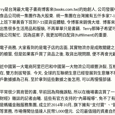
是台灣最大電子書商博客來
的始創人
公司
發展
rry
(books.com.tw)
,
食品公司統一集團
作為
大股
東
統一集團在台灣
擁有五
仟多家
7-
.
上班下單黃昏下班到
提
貨
這體驗
,
令博客來銷情大增
.
博客來
7-11
出售很多生活用品和服裝
,
不再單單只是書籍
那陣子希望
.
Terry
我公司幫忙
因為這案子
,
我更加明白配貨
的重要
.
(fulfillment)
.
電子商務
大家看到的是
電子店的店面
其實物流亦是成敗關鍵之
,
,
的櫥窗
但是如果客戶買了貨品之後
取
貨出現問題
便不再會光
,
,
,
近中國第一大電商阿里巴巴和中國第一大物流公司順豐決裂
互
,
在
雙方劍拔弩張
今天
全球的互聯網生意已經發展到生意賺不
,
.
,
戶數據據為己有
至於拿到這些數據之後怎用
可以再慢慢部儲
,
,
.
平常很少買商管的書
早前
因為飛機誤點
所以在機場書店買了一
,
,
財經》雜誌的記者由曦
這些
有官方
支持的“內幕
報導”
免不了
.
,
是
螞蟻金
融服務集團
,
成立於
2014
年
10
月
,
旗下擁有
“支付寶”
、
“
等業務
,
市場傳聞估值達人民幣
5,000
億元
.
公司最值錢的資產自