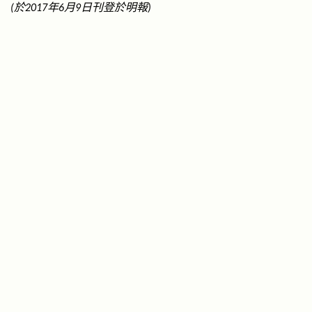
於
年
月
日刊登於明報
(
2017
6
9
)