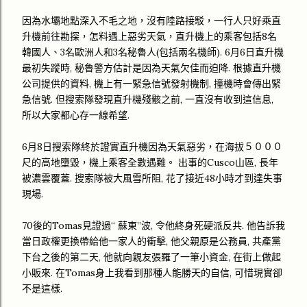
因為水壩地點深入不毛之地，沒有陸路接駁，一行人只好乘直
升機前往勘探，怎料遇上惡劣天氣，直升機上的乘客包括8名
韓國人、3名歐洲人和3名秘魯人(包括兩名機師). 6月6日直升機
最初失蹤時, 秘魯警方估計是因為天氣欠佳而迫降. 根據直升機
公司提供的資料, 機上有一緊急信號發射機制, 撞機時會傳出緊
急信號. 但搜索隊發現直升機殘骸之前, 一直沒有收到這信息,
所以大家都心存一線希望.
6月8日搜索隊終於證實直升機因為天氣惡劣，在海拔５０００
尺的高地墮毀，機上乘客全數遇難。 出事的Cusco山區, 長年
被濃雲覆蓋. 搜索隊被大風雪所阻, 花了接近48小時才到達失事
現場.
70後的Tomas見證過“ 蘇東”波, 令他終身死硬派反共. 他告訴我
當日政權更換帶給他一家人的衝擊, 他父親原是公務員, 共產黨
下台之後的第二天, 他就向親友張羅了一筆小資金, 在街上做起
小販來. 在Tomas身上我看到那種人能勝天的自信, 可惜現實卻
不是這樣.