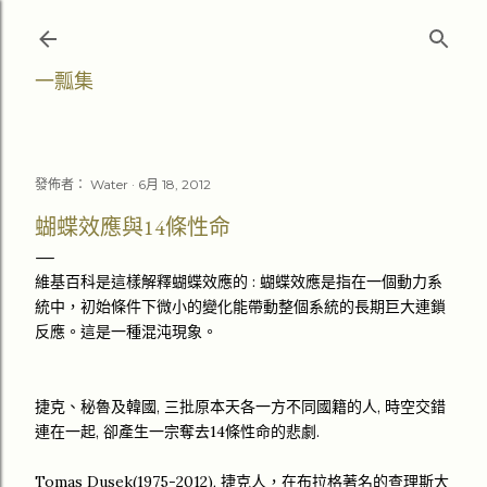
跳至主要內容
一瓢集
發佈者：
Water
6月 18, 2012
蝴蝶效應與14條性命
維基百科是這樣解釋蝴蝶效應的 : 蝴蝶效應是指在一個動力系
統中，初始條件下微小的變化能帶動整個系統的長期巨大連鎖
反應。這是一種混沌現象。
捷克、秘魯及韓國, 三批原本天各一方不同國籍的人, 時空交錯
連在一起, 卻產生一宗奪去14條性命的悲劇.
Tomas Dusek(1975-2012), 捷克人，在布拉格著名的查理斯大