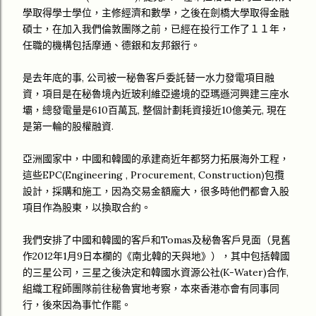
學取得學士學位，主修經濟和數學，之後在劍橋大學取得金融
碩士，在加入我們倫敦團隊之前，已經在投行工作了１１年，
任職的機構包括摩通、德銀和友邦銀行。
是去年底的事, 公司被一秘魯客戶委託替一水力發電項目融
資，項目是在秘魯境內近玻利維亞邊境的亞瑪遜河興建三座水
壩，總發電量是610百萬瓦, 整個計劃耗資接近10億美元, 現在
是第一輪的股權融資.
亞洲國家中，中國和韓國的承建商近年都努力拓展海外工程，
這些EPC(Engineering , Procurement, Construction)包攬
設計，採購和施工，因為交易金額龐大，很多時他們都會入股
項目作為股東，以換取合約。
我們安排了中國和韓國的客戶和Tomas及秘魯客戶見面（見舊
作2012年1月9日本欄的《南北韓的天與地》），其中包括韓國
的三星公司，三星之後決定和韓國水資源公社(K-Water)合作,
組織工程師團隊前往秘魯實地考察，本來香港亦會有同事同
行，後來因為事忙作罷。