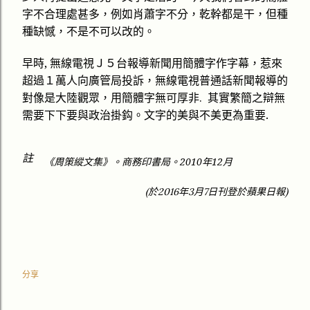
甚多
但
字不合理處
，例如肖蕭字不分，乾幹都是干，
種
缺憾
種
，不是不可以改的。
,
早時
無線電視Ｊ５台報導新聞用簡體字作字幕，惹來
向
超過１萬人
廣管局投訴，無線電視普通話新聞報導的
厚
繁簡之辯
.
對像是大陸觀眾，用簡體字無可
非
其實
無
治
.
需要下下要與政
掛鈎。文字的美與不美更為重要
註
《周策縱文集》。商務印書局。
2010
年
12
月
(
2016
3
7
)
於
年
月
日刊登於
蘋果日報
分享