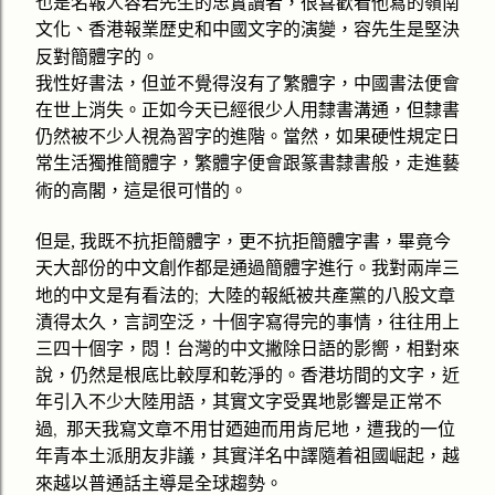
也
名報人
是
容若先生的忠實讀者，很喜歡看他寫的嶺南
文化、香港報業歴史和中國文字的演變，容先生是堅決
反對簡
體字的。
我性好書法，但並不覺得沒有了繁體字，中國書法便會
在世上消失。正如今天已經很少人用隸書溝通，但隸書
仍然被不少人視為習字的進階。當然，如果硬性規定日
常生活獨推簡體字，繁體字便會跟篆書隸書般，走進藝
術的高閣，這是很可惜的。
既
但是
,
我
不抗拒簡體字，更不抗拒簡體字書，畢竟今
天大部份的中文創作都是通過簡體字進行。我對兩岸三
有
;
地的中文是
看法的
大陸的報紙被共產黨的八股文章
漬得太久，言詞空泛，十個字寫得完的事情，往往用上
三四十個字，悶！台灣的中文撇除日語的影嚮，相對來
說，仍然是根底比較厚和乾淨的。香港坊間的文字，近
年引入不少大陸用語，其實文字受異地影響是正常不
,
過
那天我寫文章不用甘廼廸而用肯尼地，遭我的一位
年青本土派朋友非議，其實洋名中譯隨着祖國崛起，越
全球趨
來越以普通話主導是
勢。