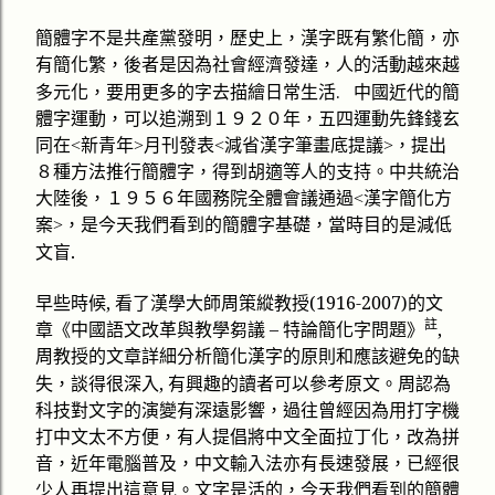
簡體字不是共產黨發明，歷史上，漢字既有繁化簡，亦
有簡化繁，後者是因為社會經濟發達，人的活動越來越
.
多元化，要用更多的字去描繪日常生活
中國近代的簡
體字運動，可以追溯到１９２０年，五四運動先鋒錢玄
同在
<
新青年
>
月刊發表
<
減省漢字筆畫底提議
>
，提出
８種方法推行簡體字，得到胡適等人的支持。中共統治
大陸後，１９５６年國務院全體會議通過
<
漢字簡化方
案
>
，是今天我們看到的簡體字基礎，當時目的是減低
.
文盲
早些時候
,
看了漢學大師周策縱教授
(1916-2007)
的文
註
章《中國語文改革與教學芻議
–
特論簡化字問題》
,
避
周教授的文章詳細分析簡化漢字的原則和應該
免的缺
談得很深入
,
失，
有興趣的讀者可以參考原文。周認為
科技對文字的演變有深遠影響，過往曾經因為用打字機
打中文太不方便，
有人提倡
將中文全面拉丁化，改為拼
音，近年電腦普及，中文輸入法亦有長速發展，已經很
少人再提出這意見。文字是活的，今天我們看到的簡體