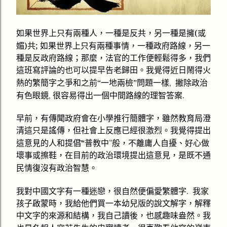
(
如果世界上只有兩種人，一種是反共，另一種是擁
或
媚
)
;
路線
共
如果世界上只有兩種事情，一種政府
，另一
種是反政府路線；那麼，法官的工作便輕鬆得多，我們
這班寫評論的也可以提早告老歸田。我覺得近日鬧得火
,
熱的繁簡字之爭和之前“一地兩檢”問題一樣
撇除政治
,
.
有色眼鏡
很容易得出一個中間路線的理智答案
早前，有傳聞政府會在小學推行簡體字，雖然教育局澄
清這只是謠傳，但社會上反應已經很激烈。我覺得提出
“
”
這意見的人和提倡
普教中
般，不離庸人自擾、好心做
壞事或擦鞋，在目前的政治環境提出這意見，是既不通
復
民情
沒有政治智慧。
.
我對中國文字有一種迷戀，很自然便偏愛繁體字
我家
孩子啟蒙時，我給他們買一本幼兒版的說文解字，解釋
中文字的來源和結構，我自己讀後，也感趣味盎然。我