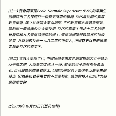
(註一) 我有同事是Ecole Normale Superieure (ENS)的畢業生,
這學院出了名是研究一些費夷所思的學問. ENS是法國的高等
教育學府, 建立於法國大革命期間. 它的教育理念是著重開發,
學制與一般法國公立大學反流. ENS的畢業生包括十二名的諾
貝爾獎和九名費爾茲得獎的得主. 費爾茲得獎是數學界的頂級
榮譽, 丘成桐教授是一九八二年的得獎人, 法國有史以來的獲獎
者都是ENS的畢業生.
(註二) 我唸大學那年代, 中國留學生由於外語掌握能力介乎缺乏
及平庸之間, 大部棄文從理.大一時, 數學的尖子班有很多黃面
孔. 自己最後選擇棄數從工, 但聽同學說唸下去很多亞裔學生都
轉班, 因為高級數學需要的不單是技術, 感情的投入和創作力都
是很重要的.
(於2008年10月23日刊登於信報)