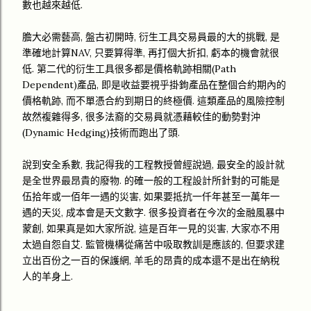
數也越來越低.
膽大必需藝高, 盤古初開時, 衍生工具交易員最的大的挑戰, 是
準確地計算NAV, 只要算得準, 再打個大折扣, 虧本的機會就很
低. 第二代的衍生工具很多都是價格軌跡相關(Path
Dependent)產品, 即是收益要視乎掛鉤產品在整個合約期內的
價格軌跡, 而不單憑合約到期日的終極價. 這類產品的風險控制
故然複雜得多, 很多法裔的交易員就憑藉較佳的動勢對沖
(Dynamic Hedging)技術而跑出了頭.
說到安全系數, 我記得我的工程教授曾經說過, 最安全的設計就
是全世界最昂貴的廢物. 的確一般的工程設計所針對的可能是
伍拾年或一佰年一遇的災害, 如果要抵抗一仟年甚至一萬年一
遇的天災, 成本會是天文數字. 很多投資者在今次的金融風暴中
蒙創, 如果真是如大家所說, 這是百年一見的災害, 大家亦不用
太過自怨自艾. 監管機構從痛苦中吸取教訓是應該的, 但要求建
立出百份之一百的保護網, 羊毛的昂貴的成本還不是出在納稅
人的羊身上.