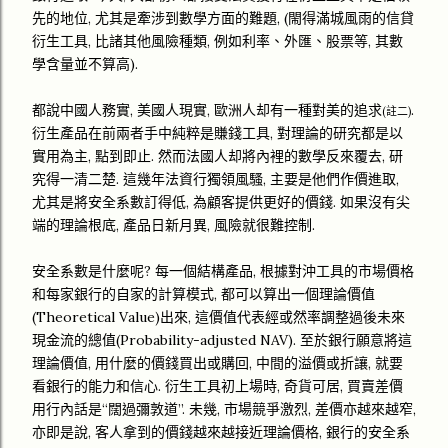
先的地位, 尤其是牽涉到數學方面的難題, (閙得滿城風雨的信貸
衍生工具, 比諸其他風險種類, 例如利率、外匯、股票等, 其數
學含量並不算高).
都說中國人務實, 美國人現實, 歐洲人却有一種對美的追求
.
(註二)
衍生產品在前兩者手中純粹是賺錢工具, 對理論的研究都是以
實用為主, 點到即止. 然而法國人却將內裡的數學反來覆去, 研
究得一清二楚. 這幾年法資行獨領風騷, 主要是他們作價進取,
尤其是將安全系數訂得低, 為顧客提供更好的價錢. 如果沒有尖
端的理論根底, 產品日新月異, 風險就很難控制.
安全系數是什麼呢? 每一個結構產品, 根據對沖工具的市場價格
和每家銀行的自家的計算模式, 都可以算出一個理論價值
(Theoretical Value)出來, 這價值代表經或然率調整過後未來
現金流的總值(Probability-adjusted NAV). 至於銀行願意將這
理論價值, 用什麼的價錢買出或購回, 中間的溢價或折讓, 就要
看銀行的能力和信心. 衍生工具初上場時, 奇貨可居, 買賣差價
用行內話是“闊過彌敦道”. 未幾, 市場競爭激烈, 差價亦越來越窄,
亦即是說, 客人拿到的價錢越來越接近理論價格, 銀行的安全系