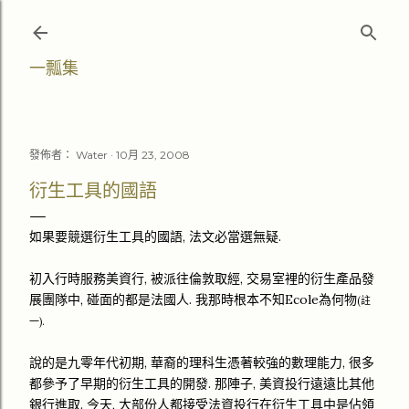
跳至主要內容
一瓢集
發佈者：
Water
10月 23, 2008
衍生工具的國語
如果要競選衍生工具的國語, 法文必當選無疑.
初入行時服務美資行, 被派往倫敦取經, 交易室裡的衍生產品發
展團隊中, 碰面的都是法國人. 我那時根本不知Ecole為何物
(註
一).
說的是九零年代初期, 華裔的理科生憑著較強的數理能力, 很多
都參予了早期的衍生工具的開發. 那陣子, 美資投行遠遠比其他
銀行進取. 今天, 大部份人都接受法資投行在衍生工具中是佔領