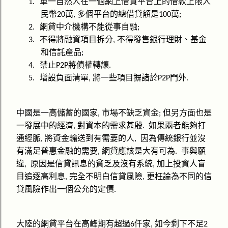
單一自然人在一個網上借貸平台上的借款上限人
1.
民幣
萬
多個平台的總借貸額是
萬
20
,
100
;
網貸中介機構不能從事自融
2.
;
不得將融資項目拆分
不得發售銀行理財、基金
3.
,
和信託產品
;
禁止
將債權轉讓
4.
P2P
.
增設負面清單
將一些項目摒諸於
門外
5.
,
P2P
.
中國是一高儲蓄的國家
市場不缺乏資金
但另方面也是
,
;
一發展中的經濟
對資本的需求甚殷
如果兩者能夠打
,
.
通經脈
將資金輸送到有需要的人
因為傳統銀行並沒
,
,
有滿足普惠金融的需要
網貸應該是大有可為
事與願
,
.
違
原因是信貸訊息的貧乏及沒有系統
加上投資人盲
,
,
目追逐高利息
完全不明白信貸風險
更枉論為不同的信
,
,
貸風險作出一個公允的定價
.
大陸的網貸平台在高峰期有超過
仟家
如今剩下不足
6
,
2