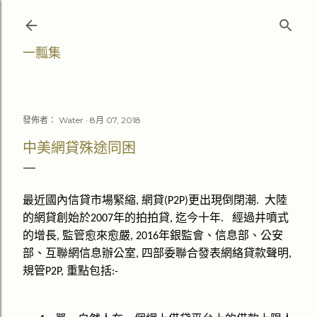
跳至主要內容
一瓢集
發佈者：
Water
8月 07, 2018
中美網貸殊途同困
最近國內信貸市場緊縮
網貸
更出現倒閉潮
大陸
,
(P2P)
.
的網貸創始於
年的拍拍貸
迄今十年
經過井噴式
2007
,
.
的增長
監管愈來愈嚴
年銀監會、信息部、公安
,
, 2016
部、互聯網信息辦公室
四部委聯合發表網絡貸款聲明
,
,
規管
重點包括
P2P,
:-