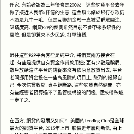
仟家
有論者認為三年後會是
家
這些網貸平台去年
,
200
.
做了接近人民幣
仟億的生意
這金額比諸於銀行存款仍
5
,
不過是九牛一毛
但是互聯網金融一直被受群眾關注
.
,
吸睛度高
網貸
的倒閉雖然目前不會帶來系統性的
.
P2P
風險
但是卻惹來不少民怨
打擊維穩
,
,
.
過往這些
平台有些是純中介
將借貸兩方接合在一
P2P
,
起
有些是提供自有資金作貸款用途
更有少數是騙局
;
;
,
散戶放給這些平台的錢從來沒有依原意放貸出去
平台
,
老闆挪用資金投在一些高風險的項目上
賺到的錢歸自
,
己
今次信貸收縮
資金鏈斷路
這些網貸自然倒閉
亦
,
,
,
.
有些經營者預算過不了監管機構設的門檻
便挾帶私逃
,
,
一走了之
.
在西方
網貸的發展又如何
美國的
是全球
,
?
Lending Club
最大的網貸平台
年上市
股價近年屢創新低
由上
, 2015
,
,