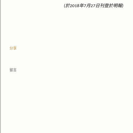
於
年
月
日刊登於明
報
(
2018
7
27
)
分享
留言