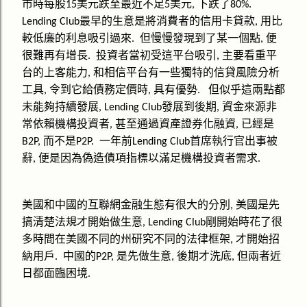
市時每股
美元跌至最近不足
美元
下跌了
15
5
,
80%.
最早的生意是將消費者的信用卡貸款
用比
Lending Club
,
較低廉的利息吸引過來
但慢慢發現到了某一個點
便
.
,
很難再有增長
投資者當初受這平台吸引
主要看重平
.
,
台的上客能力
和相信平台有一些獨特的信貸風險分析
,
工具
令到它給債務定價時
具有優勢
但似乎這兩點都
,
,
.
未能夠持續發展
發展到後期
資金來源非
, Lending Club
,
常依賴機構投資者
甚至通過資產證券化融資
已經是
,
,
而不是
一年前
首席執行官出事被
B2P,
P2P.
Lending Club
辭
便是因為偽造債項指標以滿足機構投資者需求
,
.
美國和中國的互聯網金融生態有很大的分別
美國是先
,
搞清楚法規才開始做生意
剛開始時花了很
, Lending Club
多時間在美國不同的州研究不同的法律框架
才開始招
,
納用戶
中國的
是先做生意
後期才洗底
但兩者近
.
P2P,
,
,
日都面臨困境
.