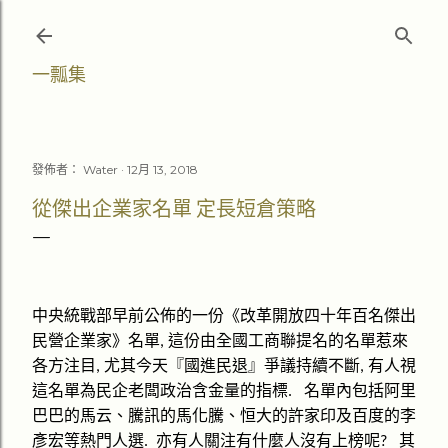
跳至主要內容
一瓢集
發佈者：
Water
12月 13, 2018
從傑出企業家名單 定長短倉策略
中央統戰部早前公佈的一份《改革開放四十年百名傑出
民營企業家》名單
這份由全國工商聯提名的名單惹來
,
各方注目
尤其今天『國進民退』爭議持續不斷
有人視
,
,
這名單為民企老闆政治含金量的指標
名單內包括阿里
.
巴巴的馬云、騰訊的馬化騰、恒大的許家印及百度的李
彥宏等熱門人選
亦有人關注有什麼人沒有上榜呢
其
.
?