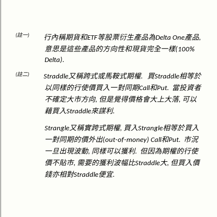
註一
(
)
行內稱期貨和
等股票衍生產品為
產品
ETF
Delta One
,
意思是這些產品的方向性和現貨完全一樣
(100%
Delta).
註二
(
)
又稱跨式或馬鞍式期權
買
相等於
Straddle
.
Straddle
以同樣的行使價買入一對同期
和
當投資者
Call
Put.
不確定大市方向
但是覺得價格會大上大落
可以
,
,
藉買入
來謀利
Straddle
.
又稱實跨式期權
買入
相等於買入
Strangle
,
Strangle
一對同期的價外出
和
市況
(out-of-money) Call
Put.
一旦出現波動
同樣可以獲利
但因為期權的行使
,
.
價不貼市
需要的獲利波幅比
大
但買入價
,
Straddle
,
錢亦相對
便宜
Straddle
.