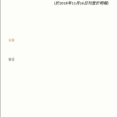
於
年
月
日刊登於
明報
(
2018
11
16
)
分享
留言