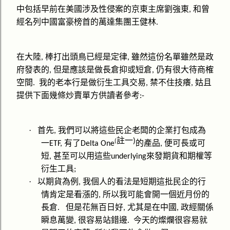
中包括早前在美國涉及性侵案的京東主席劉強東
和曾
,
經名列中國富豪榜首的萬達集團王健林
.
在大陸
棒打出頭鳥已經是定律
雖然這份名單雖然是政
,
,
府發表的
但是應該是做長倉抑或短倉
仍有很大待商榷
,
,
空間
我的老本行是做衍生工具交易
禁不住技癢
姑且
.
,
,
提供下面幾條炒賣單方供讀者參考
:-
·
首先
我們可以將這些民企老闆的企業打包成為
,
註一
)
(
一
有了
的產品
便可長或可
ETF,
Delta One
,
短
甚至可以用這些
來發期貨和期權等
,
underlying
衍生工具
;
·
以期貨為例
我個人的看法是短期這批民企的行
,
情肯定是看漲的
所以我可能會開一個近月份的
,
長倉
但是花無百日好
尤其是在中國
政經關係
.
,
,
瞬息萬變
很容易站錯邊
今天的燦爛很容易就
,
.