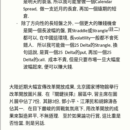
是明天的衰落
所以我可能會做一個
,
Calendar
做一支近月的長倉
再加一個遠期的短
Spread,
,
倉
.
·
除了方向性的長短盤之外
一個更大的賺錢機會
,
註二
)
(
是開一個長波幅的盤
買
或
,
Straddle
Strangle
都可以
在中國這環境
長
一般都不會死
,
,
volatility
錯人
所以我可能做一個
的
換
.
25 Delta
Strangle,
句話說
是買一個
的
再加一個
,
25
Delta
put,
25
的
成本不貴
但是只要市場一旦大幅度
Delta
call.
,
波幅起來
便可以賺大錢
,
.
大陸近期大幅宣傳改革開放成果
北京國家博物館舉行
,
改革開放圖片展
在『關鍵扶擇』展區中
習主席在圖
.
,
片展中佔了
份
其餘
份
鄧小平、江澤民和胡錦濤各
7
,
3
,
佔其一
在目下嚴峻的貿戰氣氛底下
用改革開放的成
.
,
果來製造昇平
不無道理
至於如果論功行賞
這比重是
,
.
,
否恰當
則是另話
,
.